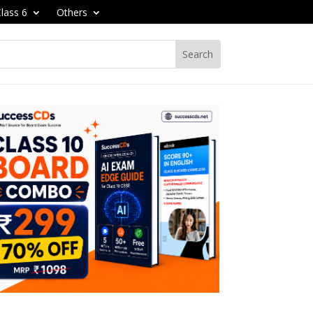
lass 6
Others