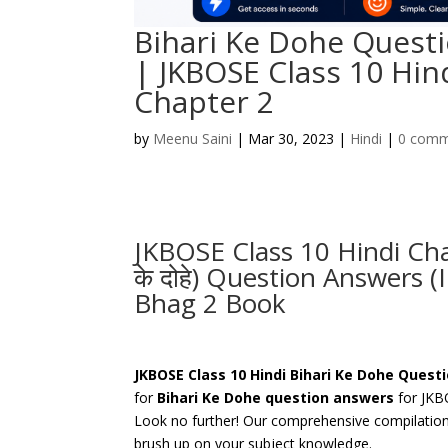
Bihari Ke Dohe Quest
| JKBOSE Class 10 Hin
Chapter 2
by
Meenu Saini
|
Mar 30, 2023
|
Hindi
|
0 comm
JKBOSE Class 10 Hindi Chap
के दोहे) Question Answers
Bhag 2 Book
JKBOSE Class 10 Hindi Bihari Ke Dohe Ques
for
Bihari Ke Dohe question answers
for JKB
Look no further! Our comprehensive compilatio
brush up on your subject knowledge.