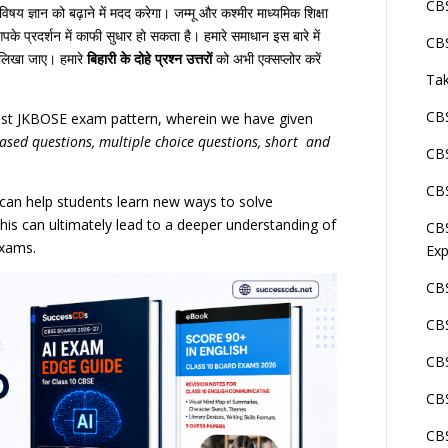
CBS
य ज्ञान को बढ़ाने में मदद करेगा। जम्मू और कश्मीर माध्यमिक शिक्षा
आपके प्रदर्शन में काफी सुधार हो सकता है। हमारे समाधान इस बारे में
CBS
से लिखा जाए। हमारे
बिहारी के दोहे प्रश्न उत्तरों
को अभी एक्सप्लोर करें
Tak
CBS
test JKBOSE exam pattern, wherein we have given
based questions, multiple choice questions, short and
CBS
CBS
s can help students learn new ways to solve
is can ultimately lead to a deeper understanding of
CBS
exams.
Exp
CBS
CB
CBS
CBS
CBS