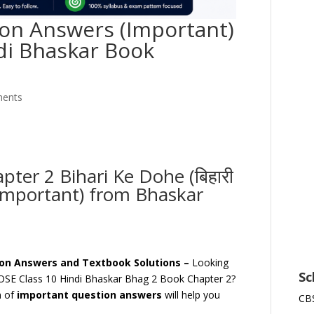
ion Answers (Important)
di Bhaskar Book
ents
ter 2 Bihari Ke Dohe (बिहारी
 (Important) from Bhaskar
tion Answers and Textbook Solutions –
Looking
Sc
OSE Class 10 Hindi Bhaskar Bhag 2 Book Chapter 2?
n of
important question answers
will help you
CBS