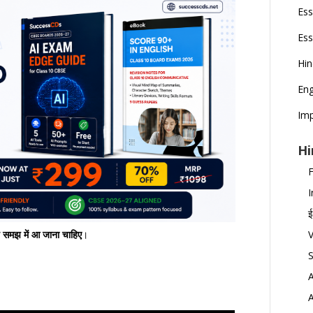
Ess
Ess
Hi
Eng
Imp
Hi
F
I
ई
V
 समझ में आ जाना चाहिए
।