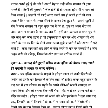
फसल अच्छी हुई है तो उसे वे अपनी मेहनत नहीं बल्कि भगवान की कृपा
मानते हैं। किसी की मुक़दमे में जीत होती है तो उसका श्रेय भी भगवान को
दिया जाता है। लड़की की शादी अगर जल्दी तय हो जाती है तो भी माना
जाता है कि भगवान से मन्नत माँगने के कारण ऐसा हुआ है। अपनी ख़ुशी से
गाँव के लोग भगवान को बहुत कुछ दान में देते हैं, कुछ तो अपने खेत का
छोटा-सा भाग भगवान के नाम कर देते हैं। इसी बात का फायदा महंत-पुजारी
और साधु-संत लोग उठाते हैं जो ठाकुरबारी के नाम पर और भगवान को भोग
लगाने के नाम पर दिन के दोनों समय हलवा-पूड़ी बनवाते हैं और आराम से पड़े
रहते हैं। सारा काम वहाँ आए लोगो से सेवा करने के नाम पर करवाते हैं। लोग
ठाकुर बारी को पवित्र, निष्कलंक और ज्ञान का प्रतिक मानते हैं।
प्रश्न 4 – अनपढ़ होते हुए भी हरिहर काका दुनिया की बेहतर समझ रखते
हैं? कहानी के आधार पर स्पष्ट कीजिए।
उत्तर
– जब हरिहर काका के भाइयों ने हरिहर काका को उनके हिस्से की
जमीन को उनके नाम लिखवाने के लिए कहा, तो हरिहर काका बहुत सोचने के
बाद अंत में इस परिणाम पर पहुंचे कि अपने जीते-जी अपनी जायदाद का
स्वामी किसी और को बनाना ठीक नहीं होगा। फिर चाहे वह अपना भाई हो या
मंदिर का महंत। हरिहर काका को अपने गाँव और इलाके के वे कुछ लोग याद
आए, जिन्होंने अपनी जिंदगी में ही अपनी जायदाद को अपने रिश्तेदारों या
किसी और के नाम लिखवा दिया था। उनका जीवन बाद में किसी कुत्ते की