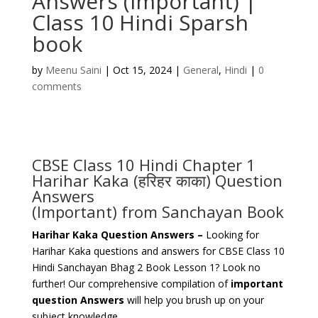
Answers (Important) |
Class 10 Hindi Sparsh
book
by
Meenu Saini
|
Oct 15, 2024
|
General
,
Hindi
|
0
comments
CBSE Class 10 Hindi Chapter 1
Harihar Kaka (हरिहर काका) Question
Answers
(Important) from Sanchayan Book
Harihar Kaka Question Answers –
Looking for
Harihar Kaka questions and answers
for CBSE Class 10
Hindi Sanchayan Bhag 2 Book Lesson 1? Look no
further! Our comprehensive compilation of
important
question Answers
will help you brush up on your
subject knowledge.