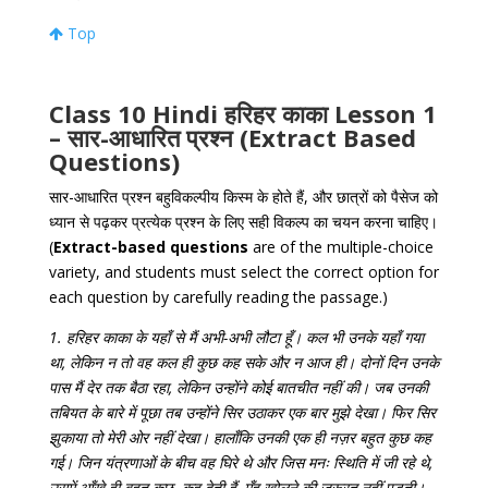
Top
Class 10 Hindi
हरिहर काका Lesson 1
– सार-आधारित प्रश्न (Extract Based
Questions)
सार-आधारित प्रश्न बहुविकल्पीय किस्म के होते हैं, और छात्रों को पैसेज को
ध्यान से पढ़कर प्रत्येक प्रश्न के लिए सही विकल्प का चयन करना चाहिए।
(
Extract-based questions
are of the multiple-choice
variety, and students must select the correct option for
each question by carefully reading the passage.)
1. हरिहर काका के यहाँ से मैं अभी-अभी लौटा हूँ। कल भी उनके यहाँ गया
था, लेकिन न तो वह कल ही कुछ कह सके और न आज ही। दोनों दिन उनके
पास मैं देर तक बैठा रहा, लेकिन उन्होंने कोई बातचीत नहीं की। जब उनकी
तबियत के बारे में पूछा तब उन्होंने सिर उठाकर एक बार मुझे देखा। फिर सिर
झुकाया तो मेरी ओर नहीं देखा। हालाँकि उनकी एक ही नज़र बहुत कुछ कह
गई। जिन यंत्रणाओं के बीच वह घिरे थे और जिस मनः स्थिति में जी रहे थे,
उसमें आँखे ही बहुत कुछ कह देती हैं, मुँह खोलने की जरूरत नहीं पड़ती।