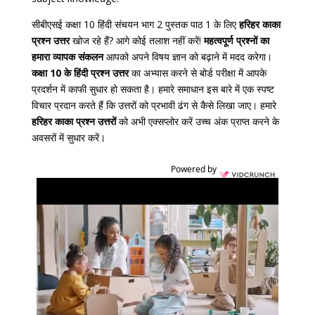
सीबीएसई
कक्षा
10
हिंदी
संचयन भाग
2
पुस्तक
पाठ
1
के
लिए
हरिहर काका
प्रश्न
उत्तर
खोज
रहे
हैं
?
आगे
कोई
तलाश
नहीं
करें
!
महत्वपूर्ण
प्रश्नों
का
हमारा
व्यापक
संकलन
आपको
अपने
विषय
ज्ञान
को
बढ़ाने
में
मदद
करेगा।
कक्षा
10
के
हिंदी
प्रश्न
उत्तर
का
अभ्यास
करने
से
बोर्ड
परीक्षा
में
आपके
प्रदर्शन
में
काफी
सुधार
हो
सकता
है।
हमारे
समाधान
इस
बारे
में
एक
स्पष्ट
विचार
प्रदान
करते
हैं
कि
उत्तरों
को
प्रभावी
ढंग
से
कैसे
लिखा
जाए।
हमारे
हरिहर काका प्रश्न
उत्तरों
को
अभी
एक्सप्लोर
करें
उच्च
अंक
प्राप्त
करने
के
अवसरों
में
सुधार
करें।
Powered by