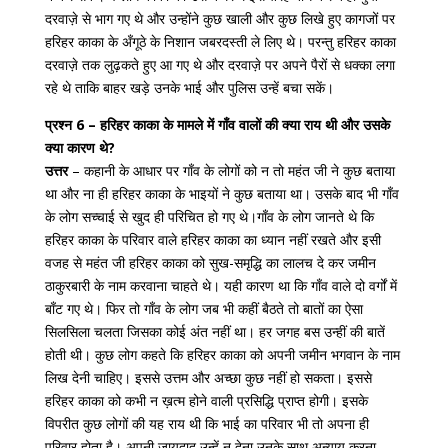
दरवाज़े से भाग गए थे और उन्होंने कुछ खाली और कुछ लिखे हुए कागजों पर
हरिहर काका के अँगूठे के निशान जबरदस्ती ले लिए थे। परन्तु हरिहर काका
दरवाज़े तक लुढ़कते हुए आ गए थे और दरवाज़े पर अपने पैरों से धक्का लगा
रहे थे ताकि बाहर खड़े उनके भाई और पुलिस उन्हें बचा सकें।
प्रश्न 6 – हरिहर काका के मामले में गाँव वालों की क्या राय थी और उसके
क्या कारण थे?
उत्तर
– कहानी के आधार पर गाँव के लोगों को न तो महंत जी ने कुछ बताया
था और ना ही हरिहर काका के भाइयों ने कुछ बताया था। उसके बाद भी गाँव
के लोग सच्चाई से खुद ही परिचित हो गए थे।गाँव के लोग जानते थे कि
हरिहर काका के परिवार वाले हरिहर काका का ध्यान नहीं रखते और इसी
वजह से महंत जी हरिहर काका को सुख-समृद्धि का लालच दे कर जमीन
ठाकुरबारी के नाम करवाना चाहते थे। यही कारण था कि गाँव वाले दो वर्गों में
बाँट गए थे। फिर तो गाँव के लोग जब भी कहीं बैठते तो बातों का ऐसा
सिलसिला चलता जिसका कोई अंत नहीं था। हर जगह बस उन्हीं की बातें
होती थी। कुछ लोग कहते कि हरिहर काका को अपनी जमीन भगवान के नाम
लिख देनी चाहिए। इससे उत्तम और अच्छा कुछ नहीं हो सकता। इससे
हरिहर काका को कभी न ख़त्म होने वाली प्रसिद्धि प्राप्त होगी। इसके
विपरीत कुछ लोगों की यह राय थी कि भाई का परिवार भी तो अपना ही
परिवार होता है। अपनी जायदाद उन्हें न देना उनके साथ अन्याय करना