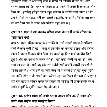
दुर्व्यवहार किया था और उन्हें जान से मारने की कोशिश भी की थी। और
हरिहर काका को जिस महंत पर विश्वास था उसने भी उनके विश्वास को तोड़
दिया था। इसलिए हरिहर काका बहुत परेशान थे क्योंकि उन्हें लगता था कि
अब वे लोगों पर भरोसा नहीं कर सकते। इसलिए काका ने लोगों से बात करना
बंद कर दिया और वे उदास और परेशान रहने लगे थे।
प्रश्न 17. महंत ने क्या कहकर हरिहर काका के मन में उनके परिवार के
प्रति जहर भरा?
उतर :-
महंत हरिहर काका के पास बैठे थे, तभी उनकी भाइयों के परिवार
वालों से कहा-सुनी हो गई। महंत ने इस मौके का फायदा उठाया और हरिहर
काका के कानों में जहर घोल दिया, यह कहते हुए कि भाइयों के बीच रिश्ते
झूठे हैं और सब स्वार्थ के कारण बँधे है। यहाँ कोई किसी का नहीं है। सब
माया का बंधन है। भाई-बंधु और सगे संबंधी सभी अपनी स्वार्थी इच्छाओं से
प्रेरित लोग हैं। अगर उन्हें वह नहीं मिला जो वे चाहते हैं तो वही तुम्हें पूछेंगे
तक नहीं। और ना ही आपसे बात करेंगे। खून का रिश्ता भी खत्म हो जाएगा।
यही बात महंत ने हरिहर काका को बताने की कोशिश की ताकि उनके मन में
अपने भाइयों के प्रति नफरत पैदा हो जाए।
प्रश्न 18. हरिहर काका को उनके घर से जबरन कौन उठा ले गया? और
उनके साथ उन्होंने कैसा व्यवहार किया?
उत्तर:-
हरिहर काका को उनके घर से जबरन उठाने वाले महंत के आदमी थे।