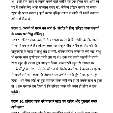
थे। इसी बीच शहर में क्लर्की करने वाले भतीजे का एक दोस्त गांव आया तो
घर में उसके लिए अच्छे पकवान बनाए गए, लेकिन हरिहर काका को रूखा-
सूखा ही खाना परोसा। इसी कारण हरिहर काका ने खाने की थाली उठाकर
आँगन में फेंक दी।
प्रश्न 9. ‘अपने भी पराये बन जाते हैं- संपत्ति के लिए’ हरिहर काका कहानी
के आधार पर सिद्ध कीजिए।
उतर :-
हरिहर काका कहानी से यह पता चलता है कि संपत्ति के लिए अपने
भी पराये बन जाते हैं। हरिहर काका की पंद्रह बीघे ज़मीन के लिए गाँव के
ठाकुरबारी के महंत व साधु संत ही नहीं, बल्कि हरिहर काका के सगे भाई-बन्धु
भी उनके साथ दुर्व्यवहार करने लग गए थे। एक बार उनके भाइयों ने उनके
साथ बहुत ही ज्यादा बुरा व्यवहार किया, जबरदस्ती बहुत से कागजों पर
उनके अँगूठे के निशान ले लिए और उनके विरोध करने पर वे काका पर प्रहार
भी करने लगे थे। काका के चिल्लाने पर उन्होंने उनके मुँह में कपड़ा भी ठूंस
दिया। अब ऐसा कोई भी बुरा व्यवहार बाकी नहीं रहा है जो उनके साथ न हुआ
हो । इस प्रकार हम देखते हैं कि हरिहर काका को अपने ही लोगों से ठेस
पहुँची।
प्रश्न 10. हरिहर काका की नजर में महंत कब घृणित और दुराचारी नज़र
आने लगा?
उतर :-
हरिहर काका गाँव के एक सम्मानित बुजुर्ग थे । उनके पास पंद्रह