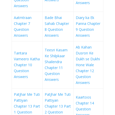
Answers
Answers
Aatmtraan
Bade Bhai
Diary ka Ek
Chapter 7
Sahab Chapter
Panna Chapter
Question
8 Question
9 Question
Answers
Answers
Answers
Ab Kahan
Teesri Kasam
Tantara
Dusron Ke
Ke Shilpkaar
Vameero Katha
Dukh se Dukhi
Shailendra
Chapter 10
Hone Wale
Chapter 11
Question
Chapter 12
Question
Answers
Question
Answers
Answers
Patjhar Me Tuti
Patjhar Me Tuti
Kaartoos
Pattiyan
Pattiyan
Chapter 14
Chapter 13 Part
Chapter 13 Part
Question
1 Question
2 Question
Answers