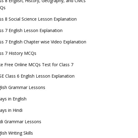
ss 8 English, History, Geography, and Civics
Qs
ss 8 Social Science Lesson Explanation
ss 7 English Lesson Explanation
ss 7 English Chapter wise Video Explanation
ss 7 History MCQs
e Free Online MCQs Test for Class 7
E Class 6 English Lesson Explanation
glish Grammar Lessons
ays in English
ays in Hindi
ndi Grammar Lessons
lish Writing Skills