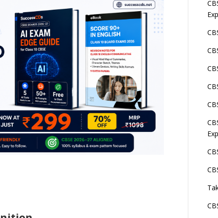
CBS
Exp
CBS
CBS
CBS
CBS
CBS
CBS
Exp
CBS
CBS
Tak
CBS
inition