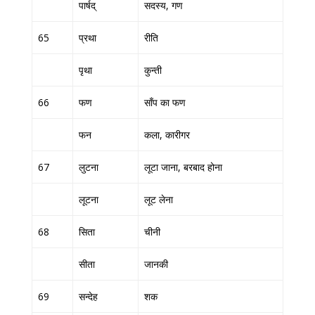
पार्षद्
सदस्य, गण
65
प्रथा
रीति
पृथा
कुन्ती
66
फण
साँप का फण
फन
कला, कारीगर
67
लुटना
लूटा जाना, बरबाद होना
लूटना
लूट लेना
68
सिता
चीनी
सीता
जानकी
69
सन्देह
शक