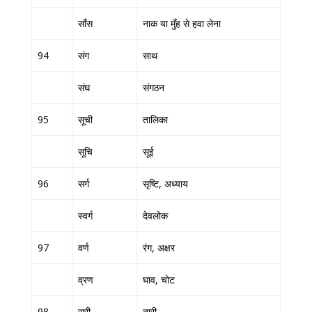
साँस
नाक या मुँह से हवा लेना
94
संग
साथ
संघ
संगठन
95
सूची
तालिका
सूचि
सूई
96
सर्ग
सृष्टि, अध्याय
स्वर्ग
देवलोक
97
वर्ण
रंग, अक्षर
व्रण
घाव, चोट
98
स्री
नारी