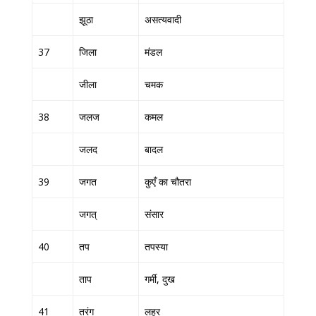
झूठा
असत्यवादी
37
जिला
मंडल
जीला
चमक
38
जलज
कमल
जलद
बादल
39
जगत
कुएँ का चौतरा
जगत्
संसार
40
तप
तपस्या
ताप
गर्मी, दुख
41
तरंग
लहर