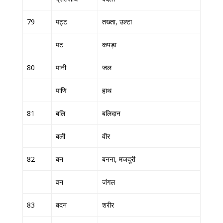
79
पट्ट
तख्ता, उल्टा
पट
कपड़ा
80
पानी
जल
पाणि
हाथ
81
बलि
बलिदान
बली
वीर
82
बन
बनना, मजदूरी
वन
जंगल
83
बदन
शरीर