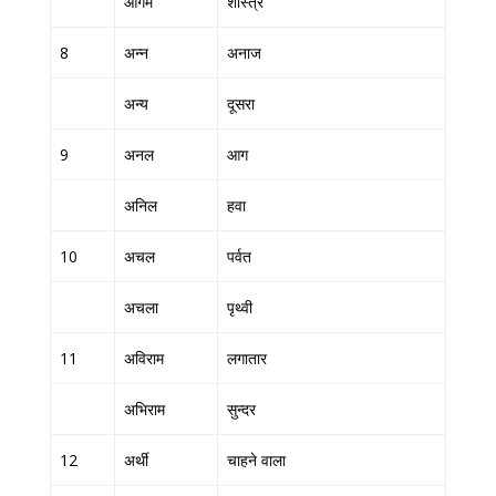
आगम
शास्त्र
8
अन्न
अनाज
अन्य
दूसरा
9
अनल
आग
अनिल
हवा
10
अचल
पर्वत
अचला
पृथ्वी
11
अविराम
लगातार
अभिराम
सुन्दर
12
अर्थी
चाहने वाला