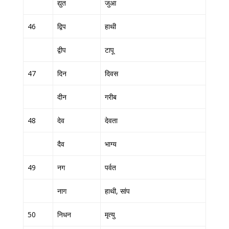
द्युत
जुआ
46
द्विप
हाथी
द्वीप
टापू
47
दिन
दिवस
दीन
गरीब
48
देव
देवता
दैव
भाग्य
49
नग
पर्वत
नाग
हाथी, सांप
50
निधन
मृत्यु