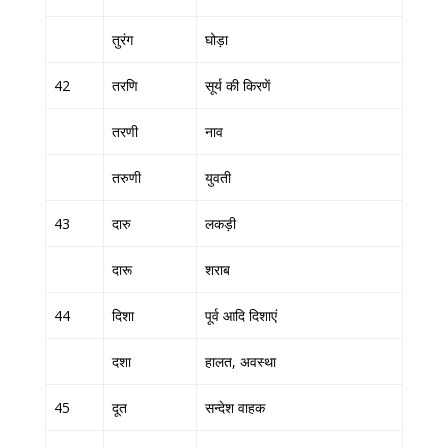
तुरंग
घोड़ा
42
तरणि
सूर्य की किरणें
तरणी
नाव
तरुणी
युवती
43
दारु
लकड़ी
दारू
शराब
44
दिशा
पूर्व आदि दिशाएं
दशा
हालत, अवस्था
45
दूत
सन्देश वाहक