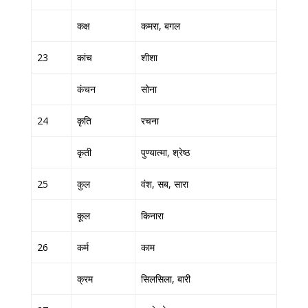
कक्ष
कमरा, बगल
23
कांच
शीशा
कंचन
सोना
24
कृति
रचना
कृती
पुण्यात्मा, श्रेष्ठ
25
कुल
वंश, सब, सारा
कूल
किनारा
26
कर्म
काम
क्रम
सिलसिला, बारी