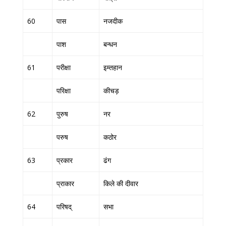
60
पास
नजदीक
पाश
बन्धन
61
परीक्षा
इम्तहान
परिक्षा
कीचड़
62
पुरुष
नर
परुष
कठोर
63
प्रकार
ढंग
प्राकार
किले की दीवार
64
परिषद्
सभा