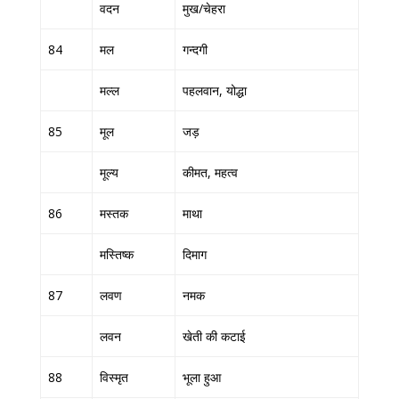
वदन
मुख/चेहरा
84
मल
गन्दगी
मल्ल
पहलवान, योद्धा
85
मूल
जड़
मूल्य
कीमत, महत्व
86
मस्तक
माथा
मस्तिष्क
दिमाग
87
लवण
नमक
लवन
खेती की कटाई
88
विस्मृत
भूला हुआ