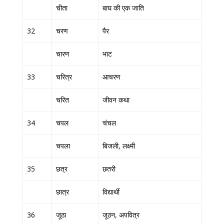
चीता
बाघ की एक जाति
32
चरण
पैर
चारण
भाट
33
चरित्र
आचरण
चरित
जीवन कथा
34
चपल
चंचल
चपला
बिजली, लक्ष्मी
35
छत्र
छतरी
छात्र
विद्यार्थी
36
जूठा
जूठन, अपवित्र