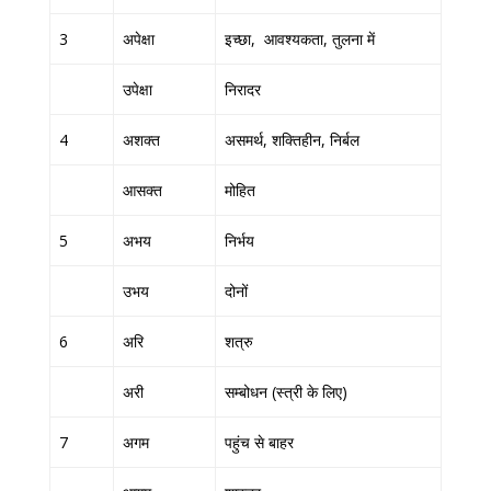
3
अपेक्षा
इच्छा, आवश्यकता, तुलना में
उपेक्षा
निरादर
4
अशक्त
असमर्थ, शक्तिहीन, निर्बल
आसक्त
मोहित
5
अभय
निर्भय
उभय
दोनों
6
अरि
शत्रु
अरी
सम्बोधन (स्त्री के लिए)
7
अगम
पहुंच से बाहर