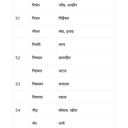
निर्धन
गरीब, धनहीन
51
नियत
निश्र्चित
नीयत
मंशा, इरादा
नियति
भाग्य
52
निश्छल
छलरहित
निश्र्चल
अटल
53
निशाकर
चन्द्रमा
निशाचर
राक्षस
54
नीड़
घोंसला, खोंता
नीर
पानी