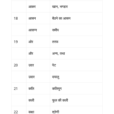
आकर
खान, भण्डार
18
आसन
बैठने का आसन
आसन्न
समीप
19
ओर
तरफ
और
अन्य, तथा
20
उदर
पेट
उदार
दयालु
21
कलि
कलियुग
कली
फूल की कली
22
कक्षा
श्रेणी