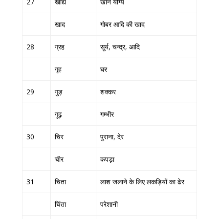
27
खाद्य
खाने योग्य
खाद
गोबर आदि की खाद
28
ग्रह
सूर्य, चन्द्र, आदि
गृह
घर
29
गुड़
शक्कर
गूढ़
गम्भीर
30
चिर
पुराना, देर
चीर
कपड़ा
31
चिता
लाश जलाने के लिए लकड़ियों का ढेर
चिंता
परेशानी