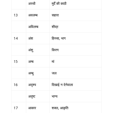
अरथी
मुर्दें की काठी
13
अवलम्ब
सहारा
अविलम्ब
शीघ्र
14
अंश
हिस्सा, भाग
अंशु
किरण
15
अम्ब
मां
अम्बु
जल
16
अदृश्य
दिखाई न देनेवाला
अदृष्ट
भाग्य
17
आकार
शक्ल, आकृति