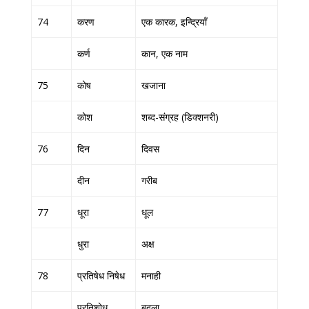
74
करण
एक कारक, इन्द्रियाँ
कर्ण
कान, एक नाम
75
कोष
खजाना
कोश
शब्द-संग्रह (डिक्शनरी)
76
दिन
दिवस
दीन
गरीब
77
धूरा
धूल
धुरा
अक्ष
78
प्रतिषेध निषेध
मनाही
प्रतिशोध
बदला