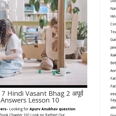
Dus
Nav
Hin
Con
Tea
Gan
Jan
Rak
Bir
Ann
Fat
Fat
7 Hindi Vasant Bhag 2 अपूर्व
Int
 Answers Lesson 10
Say
अंत
wers-
Looking for
Apurv Anubhav question
Book Chapter 10? Look no further! Our
Goo