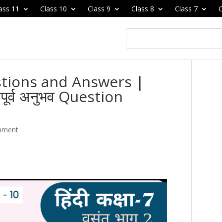
ass 11
Class 10
Class 9
Class 8
Class 7
C
uestions and Answers |
ूर्व अनुभव Question
mment