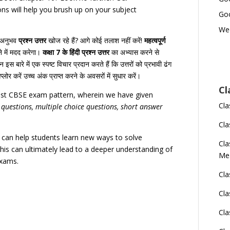
s will help you brush up on your subject
Goo
Wed
 अनुभव
प्रश्न
उत्तर
खोज
रहे
हैं
?
आगे
कोई
तलाश
नहीं
करें
!
महत्वपूर्ण
ने
में
मदद
करेगा।
कक्षा
7
के
हिंदी
प्रश्न
उत्तर
का
अभ्यास
करने
से
ान
इस
बारे
में
एक
स्पष्ट
विचार
प्रदान
करते
हैं
कि
उत्तरों
को
प्रभावी
ढंग
प्लोर
करें
उच्च
अंक
प्राप्त
करने
के
अवसरों
में
सुधार
करें।
Cl
test CBSE exam pattern, wherein we have given
Cla
 questions, multiple choice questions, short answer
Cla
ns can help students learn new ways to solve
Cl
is can ultimately lead to a deeper understanding of
Me
exams.
Cl
Cla
Cla