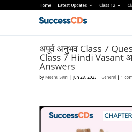
Home
Latest Updates
Class 12
Cl
अपूर्व अनुभव Class 7 Q
Class 7 Hindi Vasant अप
Answers
by
Meenu Saini
|
Jun 28, 2023
|
General
|
1 co