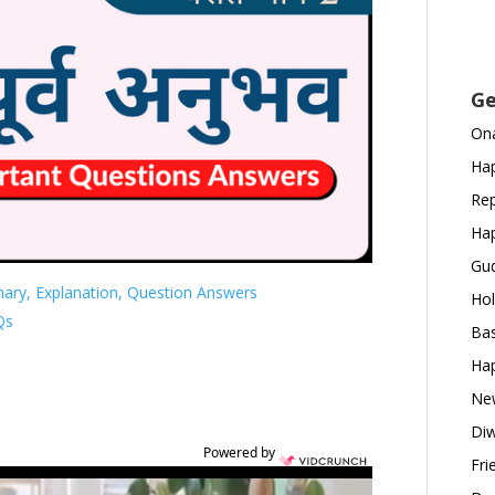
Ge
Ona
Hap
Rep
Hap
Gud
ary, Explanation, Question Answers
Hol
Qs
Bas
Hap
New
Diw
Powered by
Fri