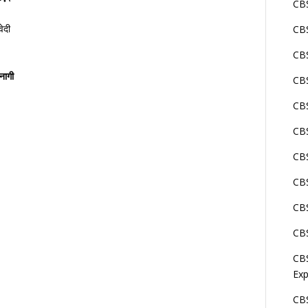
CBS
ेदी
CBS
CBS
नागी
CBS
CBS
CB
CBS
CBS
CBS
CBS
CBS
Exp
CBS