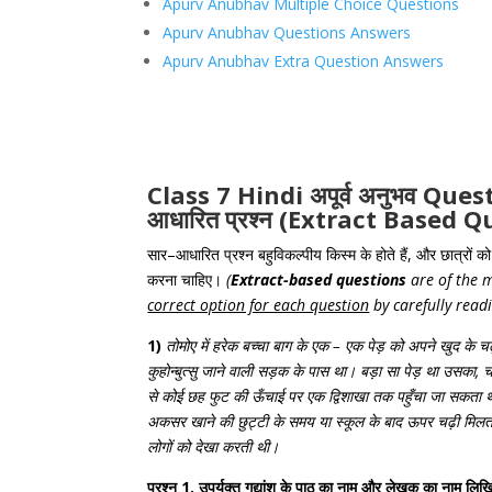
Apurv Anubhav Multiple Choice Questions
Apurv Anubhav Questions Answers
Apurv Anubhav Extra Question Answers
Class 7 Hindi अपूर्व अनुभव Que
आधारित प्रश्न (Extract Based 
सार
–
आधारित
प्रश्न
बहुविकल्पीय
किस्म
के
होते
हैं
,
और
छात्रों
को
करना
चाहिए।
(
Extract-based questions
are of the m
correct option for each question
by carefully read
1)
तोमोए में हरेक बच्चा बाग के एक – एक पेड़ को अपने खुद के चढ़न
कुहोन्बुत्सु जाने वाली सड़क के पास था। बड़ा सा पेड़ था उसका
से कोई छह फुट की ऊँचाई पर एक द्विशाखा तक पहुँचा जा सकता 
अकसर खाने की छुट्टी के समय या स्कूल के बाद ऊपर चढ़ी मिल
लोगों को देखा करती थी।
प्रश्न 1. उपर्युक्त गद्यांश के पाठ का नाम और लेखक का नाम लि