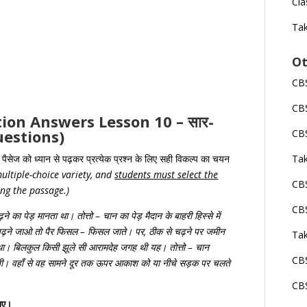
Cla
Tak
Ot
CBS
CBS
stion Answers Lesson 10 – सार-
Questions)
CBS
Tak
पैसेज
को
ध्यान
से
पढ़कर
प्रत्येक
प्रश्न
के
लिए
सही
विकल्प
का
चयन
ultiple-choice variety, and
students must select the
CBS
ing the passage.)
CBS
े का पेड़ मानता था। तोत्तो – चान का पेड़ मैदान के बाहरी हिस्से में
, चढ़ने जाओ तो पैर फिसल – फिसल जाते। पर, ठीक से चढ़ने पर जमीन
Tak
था। बिलकुल किसी झूले सी आरामदेह जगह थी यह। तोत्तो – चान
CBS
ती। वहाँ से वह सामने दूर तक ऊपर आकाश को या नीचे सड़क पर चलते
CBS
खिए।