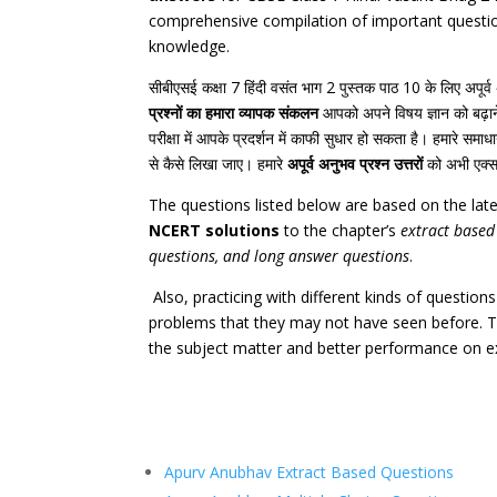
comprehensive compilation of important question
knowledge.
सीबीएसई
कक्षा
7
हिंदी
वसंत भाग 2 पुस्तक
पाठ
10
के
लिए
अपूर्व
प्रश्नों
का
हमारा
व्यापक
संकलन
आपको
अपने
विषय
ज्ञान
को
बढ़ा
परीक्षा
में
आपके
प्रदर्शन
में
काफी
सुधार
हो
सकता
है।
हमारे
समाध
से
कैसे
लिखा
जाए।
हमारे
अपूर्व अनुभव प्रश्न
उत्तरों
को
अभी
एक्स
The questions listed below are based on the la
NCERT solutions
to the chapter’s
extract based
questions, and long answer questions
.
Also, practicing with different kinds of questio
problems that they may not have seen before. Th
the subject matter and better performance on 
Apurv Anubhav Extract Based Questions