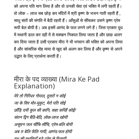
को अपना पति मान लिया है और वो उनकी सेवा एवं भक्ति में लगी रहती हैं।
वो लोक – लाज सब छोड़ कर मंदिरों में श्री कृष्ण के भजन गाती रहती हैं ,
साधु संतों की संगति में बैठी रहती हैं। आँसुओं से सींचकर उसने कृष्ण प्रेम
रूपी बेल बोयी है। अब इसमें आनंद के फल लगने लगे हैं। जिस प्रकार दूध
में मथानी डाल कर दही में से मक्खन निकाल लिया जाता है और छाछ अलग
कर दिया जाता है उसी प्रकार मीरा ने भी भगवान की भक्ति को अपना लिया
है और सांसरिक मोह माया से खुद को अलग कर लिया है और कृष्ण से अपने
उद्धार के लिए प्रार्थना करती हैं।
मीरा के पद व्याख्या (Mira Ke Pad
Explanation)
मेरे तो गिरिधर गोपाल, दूसरों न कोई
जा के सिर मोर-मुकुट, मेरो पति सोई
छाँड़ि दयी कुल की कानि, कहा करिहैं कोई?
संतन द्विग बैठि-बेठि, लोक-लाज खोयी
असुवन जल सींचि-सींचि, प्रेम-बलि बोयी
अब त बेलि फॅलि गायी, आणंद-फल होयी
दूध की मथनियाँ बड़े प्रेम से विलायी