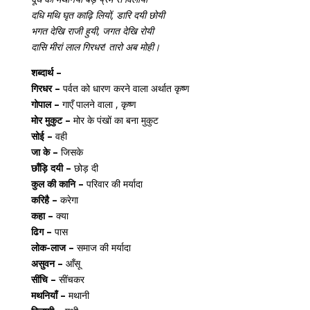
दधि मथि घृत काढ़ि लियों, डारि दयी छोयी
भगत देखि राजी हुयी, जगत देखि रोयी
दासि मीरां लाल गिरधर! तारो अब मोही।
शब्दार्थ –
गिरधर –
पर्वत को धारण करने वाला अर्थात कृष्ण
गोपाल –
गाएँ पालने वाला , कृष्ण
मोर मुकुट –
मोर के पंखों का बना मुकुट
सोई –
वही
जा के –
जिसके
छाँड़ि दयी –
छोड़ दी
कुल की कानि –
परिवार की मर्यादा
करिहै –
करेगा
कहा –
क्या
ढिग –
पास
लोक-लाज –
समाज की मर्यादा
असुवन –
आँसू
सींचि –
सींचकर
मथनियाँ –
मथानी