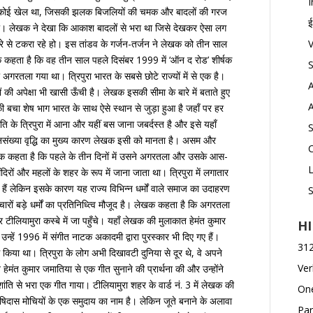
I
ं का कोई खेल था, जिसकी झलक बिजलियों की चमक और बादलों की गरज
ई
ँका। लेखक ने देखा कि आकाश बादलों से भरा था जिसे देखकर ऐसा लग
V
दूसरे से टकरा रहे हो। इस तांडव के गर्जन-तर्जन ने लेखक को तीन साल
क कहता है कि वह तीन साल पहले दिसंबर 1999 में ‘ऑन द रोड’ शीर्षक
ी अगरतला गया था। त्रिपुरा भारत के सबसे छोटे राज्यों में से एक है।
ों की अपेक्षा भी खासी ऊँची है। लेखक इसकी सीमा के बारे में बताते हुए
ी बचा शेष भाग भारत के साथ ऐसे स्थान से जुड़ा हुआ है जहाँ पर हर
ति के त्रिपुरा में आना और यहीं बस जाना जबर्दस्त है और इसे यहाँ
नसंख्या वृद्धि का मुख्य कारण लेखक इसी को मानता है। असम और
C
। लेखक कहता है कि पहले के तीन दिनों में उसने अगरतला और उसके आस-
िरों और महलों के शहर के रूप में जाना जाता था। त्रिपुरा में लगातार
ई हैं लेकिन इसके कारण यह राज्य विभिन्न धर्मों वाले समाज का उदाहरण
चारों बड़े धर्मों का प्रतिनिध्त्वि मौजूद है। लेखक कहता है कि अगरतला
ा और टीलियामुरा कस्बे में जा पहुँचे। यहाँ लेखक की मुलाकात हेमंत कुमार
H
न्हें 1996 में संगीत नाटक अकादमी द्वारा पुरस्कार भी दिए गए हैं।
312 
िया था। त्रिपुरा के लोग अभी दिखावटी दुनिया से दूर थे, वे अपने
Ver
ेमंत कुमार जमातिया से एक गीत सुनाने की प्रार्थना की और उन्होंने
ति से भरा एक गीत गाया। टीलियामुरा शहर के वार्ड नं. 3 में लेखक की
One
ास मोचियों के एक समुदाय का नाम है। लेकिन जूते बनाने के अलावा
Par