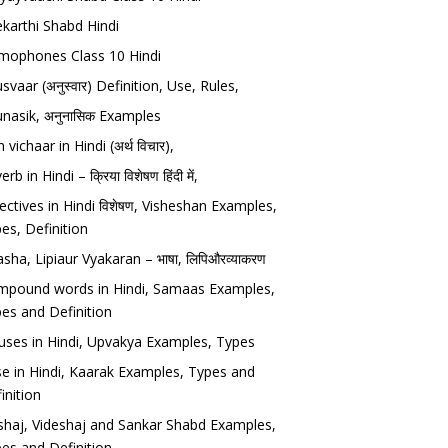
karthi Shabd Hindi
ophones Class 10 Hindi
svaar (अनुस्वार) Definition, Use, Rules,
nasik, अनुनासिक Examples
h vichaar in Hindi (अर्थ विचार),
rb in Hindi – क्रिया विशेषण हिंदी में,
ectives in Hindi विशेषण, Visheshan Examples,
es, Definition
sha, Lipiaur Vyakaran – भाषा, लिपिऔरव्याकरण
pound words in Hindi, Samaas Examples,
es and Definition
uses in Hindi, Upvakya Examples, Types
e in Hindi, Kaarak Examples, Types and
inition
haj, Videshaj and Sankar Shabd Examples,
es and Definition