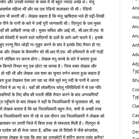
्माण और उनकी मरम्मत के काम में भी बहुत ज्यादा अच्छे थे। मंजु
Ane
ी आकर्षक महिला थीं और वह एक रेडियो कलाकार भी थी। रेडियो
िधित्व भी करती थीं। लेखक कहता है कि मंजु ऋषिदास भले ही पढ़ी-लिखी
Hom
ने के पानी के बारे में उन्हें पूरी जानकारी थी। त्रिपुरा के उस मुख्य
Anu
मुरा वहाँ की आखिरी जगह थी। मुख्य सचिव और आई.जी., सी.आर.पी.एफ. से
Anu
ेरेबंदी में चलने वाले यात्रियों के दलों के आगे-आगे चलने दें। इसके
ए परन्तु फिर थोड़ी ना-नुकुर करने के बाद वे इसके लिए तैयार हो गए
Art
खक और लेखक के कैमरामैन को सी.आर.पी.एफ. की हथियारों से भरी गाड़ी
Adve
 जोखिम पर करना होगा। लेखक मनु कस्बे के बारे में बताता हुआ
Adj
जिसके किनारे स्थित मनु एक छोटा सा कस्बा है। जिस वक्त लेखक और
Typ
ाम हो रही थी और लेखक उस शाम का सुन्दर वर्णन करता हुआ कहता है
Bha
रा हुआ देखकर ऐसा लग रहा था जैसे सूर्य मनु नदी के पानी में अपना
जिले में आ गए थे। यहाँ की लोकप्रिय घरेलू गतिविधियों में से एक गति-
Com
त्तियों के लिए बाँस की पतली सींकें तैयार करने के बाद अगरबत्तियाँ
Typ
पुरा पहुँचाने के बाद लेखक ने वहाँ के जिलाधिकारी से मुलाकात की, वह
Cla
ं लेखक बताता है कि वह जिलाधिकारी बहुत तेज, सभी से अच्छी तरह
Cas
वह जिलाधिकारी चाय पी रहे थे उस दौरान उस जिलाधिकारी ने लेखक को
Def
, खासकर पर उत्तरी जिले में किस तरह से सफलता मिली है। त्रिपुरा से
देश को ही भेजा जाता है, बल्कि अब तो विदेशो में जैसे बांग्लादेश,
Des
नक लेखक से पूछा कि क्या वह उनाकोटी में शूटिंग करना पसंद करेंगा?
Typ