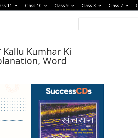
ass 11
Class 10
Class 9
Class 8
Class 7
C
सार Kallu Kumhar Ki
lanation, Word