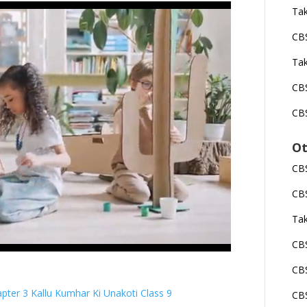
Tak
CBS
Tak
CBS
CBS
Ot
CBS
CBS
Tak
CBS
CBS
ter 3 Kallu Kumhar Ki Unakoti Class 9
CBS