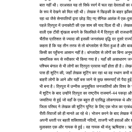
बात नहीं थी। दरअसल यह तो सिर्फ स्वर्ग में चल रहा देवताओ
के रूप में देखने को मिल रही थी। लेखक ने खिड़की के बाहर झा
रहा था जैसे सेनापतियों द्वारा छोड़ दिए गए सैनिक आतंक में एक-
पहले त्रिपुरा में उनाकोटी की एक शाम की याद दिला दी थी। लेख
वाली एक टीवी शृंखला बनाने के सिलसिले में मैं त्रिपुरा की राजधान
चैंतीस प्रतिशत से ज्यादा की इसकी जनसंख्या वृद्धि दर दूसरे राज्य
कहता है कि यह तीन तरफ से तो बांग्लादेश से घिरा हुआ है और बाक
किसी का पहुँचना आसान नहीं है। बांग्लादेश से लोगों का बिना अनुम
सामाजिक रूप से स्वीकार भी किया गया है। यहाँ की असाधारण ज
पश्चिम बंगाल से भी लोगों का त्रिपुरा प्रवास यहाँ होता ही है
पास ही शूटिंग की, जहाँ लेखक शूटिंग कर रहा था वह स्थान कभी मंद
बाहरी लोगों के आने और यहीं बस जाने से कुछ समस्याएँ तो पैदा हु
भी बना है। त्रिपुरा में उन्नीस अनुसूचित जनजातियों और विश्व के 
में शूटिंग के बाद उन्होंने त्रिपुरा का राष्ट्रीय राजमार्ग-44 पकड़
जमातिया से हुई जो वहाँ के एक बहुत ही प्रसिद्ध लोकगायक थे और उ
जिला परिषद ने लेखक की शूटिंग यूनिट के लिए एक भोज का प्रबंध क
रीती-रिवाजों को ही मानते आ रहे थे। भोजन करने के बाद लेखक ने ह
अपनी धरती पर बहती शक्तिशाली नदियों, ताजगी भरी हवाओं और शां
मुलाकात एक और गायक से हुई। वह गायक थी मंजु ऋषिदास। ऋषिद