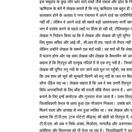
इस समुदाय के कुछ लोग थाप वाले वाद्यों जैसे तबला और ढोल के निर
ऋषिदास के बारे में लेखक बताते हैं कि मंजु ऋषिदास एक बहुत ह
कलाकार होने के अलावा वे नगर पंचायत में अपने वार्ड का प्रतिन
नहीं थीं। लेकिन वे अपने वार्ड की सबसे बड़ी आवश्यकता यानी साफ पी
भाग में प्रवेश करने से पहले जहाँ पर हिंसा हो रही थी, टीलिया
लेखक ने निवेदन किया था कि वे लेखक और लेखक की पूरी यूनिट को घ
लिए मुख्य सचिव और आई.जी., सी.आर.पी.एफ. पहले तो तैयार नहीं हु
लेकिन उन्होंने लेखक के सामने एक शर्त रखी। वह शर्त थी कि ले
में चलना होगा और यह काम लेखक और लेखक के कैमरामैन को अपने
कहता है कि त्रिपुरा की प्रमुख नदियों में से एक मनु नदी है। 
लेखक की यूनिट मनु नदी के पार जाने वाले पुल पर पहुँची, तब श
कि उस शाम को सूर्य की सुनहरी किरणें को मनु नदी के जल पर बिख
सोना उँड़ेल रहा था। लेखक कहता है कि अब वे सब उत्तरी त्रिपुरा 
विधि अगरबत्तियों के लिए बाँस की पतली सींकें तैयार करना है। अगरब
बनाने के लिए इन्हें कर्नाटक और गुजरात भेजा जाता है। उत्तर त्रि
जिलाधिकारी केरल से आया हुआ एक नौजवान निकला। उसके बारे मे
मिलने वाला और उत्साह से भरा हुआ व्यक्ति था। जब लेखक और 
बताया कि टी.पी.एस. (टरू पोटेटो सीड्स) की खेती को त्रिपुरा में
टी.पी.एस. को अब न सिर्फ असम, मिज़ोरम, नागालैंड और अरुणाचल प्र
मलेशिया और विएतनाम को भी भेजा जा रहा है। जिलाधिकारी ने अचा