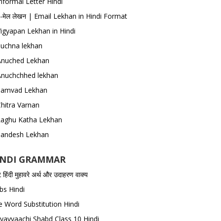
nformal Letter Hindi
-मेल लेखन | Email Lekhan in Hindi Format
igyapan Lekhan in Hindi
Suchna lekhan
Anuched Lekhan
Anuchchhed lekhan
Samvad Lekhan
hitra Varnan
Laghu Katha Lekhan
Sandesh Lekhan
INDI GRAMMAR
हिंदी मुहावरे अर्थ और उदाहरण वाक्य
bs Hindi
 Word Substitution Hindi
yayvaachi Shabd Class 10 Hindi