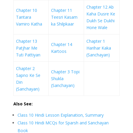
Chapter 12 Ab
Chapter 10
Chapter 11
Kaha Dusre Ke
Tantara
Teesri Kasam
Dukh Se Dukhi
Vamiro Katha
ka Shilpkaar
Hone Wale
Chapter 13
Chapter 1
Chapter 14
Patjhar Me
Harihar Kaka
Kartoos
Tuti Pattiyan
(Sanchayan)
Chapter 2
Chapter 3 Topi
Sapno Ke Se
Shukla
Din
(Sanchayan)
(Sanchayan)
Also See:
Class 10 Hindi Lesson Explanation, Summary
Class 10 Hindi MCQs for Sparsh and Sanchayan
Book