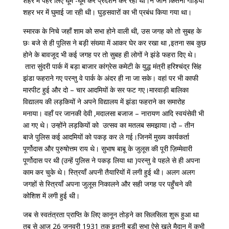
शहर में पहरे लिए घूम -घूम कर प्रदर्शन कर रही थी।न जाने कितनी गाड़ियाँ
शहर भर में घुमाई जा रही थी। घुड़सवारों का भी प्रबंध किया गया था।
स्मारक के निचे जहाँ शाम को सभा होने वाली थी, उस जगह को तो सुबह के
छः बजे से ही पुलिस ने बड़ी संख्या में आकर घेर कर रखा था ,इतना सब कुछ
होने के बावजूद भी कई जगह पर तो सुबह ही लोगों ने झंडे फहरा दिए थे।
तारा सुंदरी पार्क में बड़ा बाजार कांग्रेस कमेटी के युद्ध मंत्री हरिश्चंद्र सिंह
झंडा फहराने गए परन्तु वे पार्क के अंदर ही ना जा सके। वहां पर भी काफी
मारपीट हुई और दो – चार आदमियों के सर फट गए।मारवाड़ी बालिका
विद्यालय की लड़कियों ने अपने विद्यालय में झंडा फहराने का समारोह
मनाया। वहाँ पर जानकी देवी ,मदालसा बजाज – नारायण आदि स्वयंसेवी भी
आ गए थे। उन्होंने लड़कियों को उत्सव का मतलब समझाया।दो – तीन
बाजे पुलिस कई आदमियों को पकड़ कर ले गई।जिनमें मुख्य कार्यकर्ता
पूर्णोदास और पुरुषोत्तम राय थे। सुभाष बाबू के जुलूस की पूरी ज़िम्मेवारी
पूर्णोदास पर थी (उन्हें पुलिस ने पकड़ लिया था )परन्तु वे पहले से ही अपना
काम कर चुके थे। स्त्रियाँ अपनी तैयारियों में लगी हुई थी। अलग अलग
जगहों से स्त्रियाँ अपना जुलूस निकालने और सही जगह पर पहुँचने की
कोशिश में लगी हुई थी।
जब से स्वतंत्रता प्राप्ति के लिए कानून तोड़ने का सिलसिला शुरू हुआ था
तब से आज 26 जनवरी 1931 तक इतनी बड़ी सभा ऐसे खुले मैदान में कभी