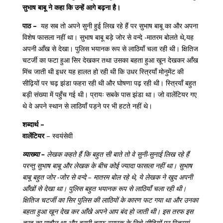
सुभाष बाबू ने कहा कि उन्हें आगे बढ़ना है।
पाठ –
यह सब तो अपने सुनी हुई लिख रहे हैं पर सुभाष बाबू का और अपना
विशेष फासला नहीं था। सुभाष बाबू बड़े जोर से वन्दे -मातरम बोलते थे,यह
अपनी आँख से देखा। पुलिस भयानक रूप से लाठियाँ चला रही थी। क्षितिज
चटर्जी का फटा हुआ सिर देखकर तथा उसका बहता हुआ खून देखकर आँख
मिंच जाती थी इधर यह हालत हो रही थी कि उधर स्त्रियाँ मोनुमेंट की
सीढ़ियों पर चढ़ झंडा फहरा रही थी और घोषणा पढ़ रही थी। स्त्रियाँ बहुत
बड़ी संख्या में पहुँच गई थी। प्रायः सबके पास झंडा था। जो वालेंटियर गए
थे वे अपने स्थान से लाठियाँ पड़ने पर भी हटते नहीं थे।
शब्दार्थ –
वालेंटियर
– स्वयंसेवी
व्याख्या –
लेखक कहते हैं कि बहुत सी बाते तो वे सुनी-सुनाई लिख रहे हैं
परन्तु सुभाष बाबू और लेखक के बीच कोई ज्यादा फासला नहीं था। सुभाष
बाबू बहुत जोर -जोर से वन्दे – मातरम बोल रहे थे, ये लेखक ने खुद अपनी
आँखों से देखा था। पुलिस बहुत भयानक रूप से लाठियाँ चला रही थी।
क्षितिज चटर्जी का सिर पुलिस की लाठियों के कारण फट गया था और उनका
बहता हुआ खून देख कर आँखे अपने आप बंद हो जाती थी। इस तरफ इस
तरह का माहौल था और दूसरी तरफ स्मारक के निचे सीढ़ियों पर स्त्रियां