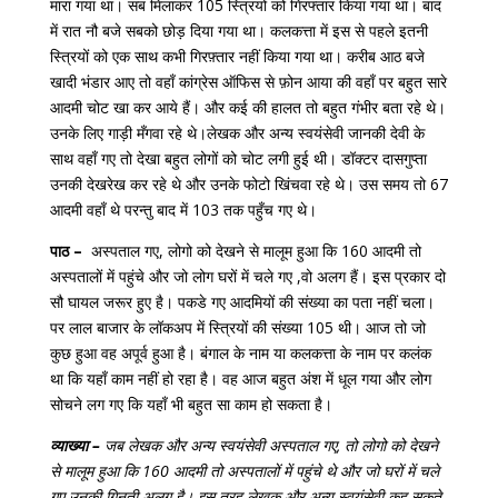
मारा गया था। सब मिलाकर 105 स्त्रियों को गिरफ्तार किया गया था। बाद
में रात नौ बजे सबको छोड़ दिया गया था। कलकत्ता में इस से पहले इतनी
स्त्रियों को एक साथ कभी गिरफ़्तार नहीं किया गया था। करीब आठ बजे
खादी भंडार आए तो वहाँ कांग्रेस ऑफिस से फ़ोन आया की वहाँ पर बहुत सारे
आदमी चोट खा कर आये हैं। और कई की हालत तो बहुत गंभीर बता रहे थे।
उनके लिए गाड़ी मँगवा रहे थे।लेखक और अन्य स्वयंसेवी जानकी देवी के
साथ वहाँ गए तो देखा बहुत लोगों को चोट लगी हुई थी। डॉक्टर दासगुप्ता
उनकी देखरेख कर रहे थे और उनके फोटो खिंचवा रहे थे। उस समय तो 67
आदमी वहाँ थे परन्तु बाद में 103 तक पहुँच गए थे।
पाठ –
अस्पताल गए, लोगो को देखने से मालूम हुआ कि 160 आदमी तो
अस्पतालों में पहुंचे और जो लोग घरों में चले गए ,वो अलग हैं। इस प्रकार दो
सौ घायल जरूर हुए है। पकडे गए आदमियों की संख्या का पता नहीं चला।
पर लाल बाजार के लॉकअप में स्त्रियों की संख्या 105 थी। आज तो जो
कुछ हुआ वह अपूर्व हुआ है। बंगाल के नाम या कलकत्ता के नाम पर कलंक
था कि यहाँ काम नहीं हो रहा है। वह आज बहुत अंश में धूल गया और लोग
सोचने लग गए कि यहाँ भी बहुत सा काम हो सकता है।
व्याख्या –
जब लेखक और अन्य स्वयंसेवी अस्पताल गए, तो लोगो को देखने
से मालूम हुआ कि 160 आदमी तो अस्पतालों में पहुंचे थे और जो घरों में चले
गए उनकी गिनती अलग है। इस तरह लेखक और अन्य स्वयंसेवी कह सकते