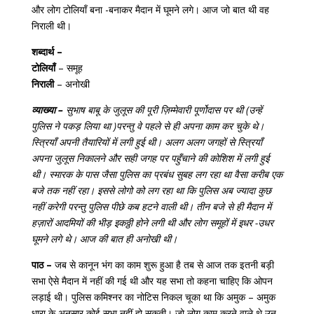
और लोग टोलियाँ बना -बनाकर मैदान में घूमने लगे। आज जो बात थी वह
निराली थी।
शब्दार्थ –
टोलियाँ
– समूह
निराली
– अनोखी
व्याख्या –
सुभाष बाबू के जुलूस की पूरी ज़िम्मेवारी पूर्णोदास पर थी (उन्हें
पुलिस ने पकड़ लिया था )परन्तु वे पहले से ही अपना काम कर चुके थे।
स्त्रियाँ अपनी तैयारियों में लगी हुई थी। अलग अलग जगहों से स्त्रियाँ
अपना जुलूस निकालने और सही जगह पर पहुँचाने की कोशिश में लगी हुई
थी। स्मारक के पास जैसा पुलिस का प्रबंध सुबह लग रहा था वैसा करीब एक
बजे तक नहीं रहा। इससे लोगो को लग रहा था कि पुलिस अब ज्यादा कुछ
नहीं करेगी परन्तु पुलिस पीछे कब हटने वाली थी। तीन बजे से ही मैदान में
हज़ारों आदमियों की भीड़ इकठ्ठी होने लगी थी और लोग समूहों में इधर -उधर
घूमने लगे थे। आज की बात ही अनोखी थी।
पाठ –
जब से कानून भंग का काम शुरू हुआ है तब से आज तक इतनी बड़ी
सभा ऐसे मैदान में नहीं की गई थी और यह सभा तो कहना चाहिए कि ओपन
लड़ाई थी। पुलिस कमिश्नर का नोटिस निकल चूका था कि अमुक – अमुक
धारा के अनुसार कोई सभा नहीं हो सकती। जो लोग काम करने वाले थे उन