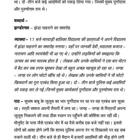
था। दो -तीन बजे कई आदमियों को पकड़ लिया गया। जिसमें मुख्य पूर्णोदास
और पुरुषोत्तम राय थे।
शब्दार्थ –
झण्डोत्सव
– झंडा फहराने का समारोह
व्याख्या –
1
1 बजे मारवाड़ी बालिका विद्यालय की छात्राओं ने अपने विद्यालय
में झंडा फहराने का समारोह मनाया। वहाँ पर जानकी देवी ,मदालसा बजाज –
नारायण आदि स्वयंसेवी भी आ गए थे। उन्होंने लड़कियों को समझाया कि
उत्सव का क्या मतलब होता है । लेखक और उनके साथियों ने एक बार मोटर
में बैठ कर सब तरफ घूमकर देखा तो बहुत अच्छा महसूस हो रहा था। जगह
– जगह पर लोग फोटो खींच रहे थे। लेखक और उनके साथियों ने भी फोटो
खिचवानें का पूरा प्रबंध किया हुआ था। दो – तीन बाजे पुलिस कई आदमियों
को पकड़ कर ले गई।जिनमें मुख्य कार्यकर्ता पूर्णोदास और पुरुषोत्तम राय थे।
पाठ –
सुभाष बाबू के जुलूस का भार पूर्णोदास पर था पर वह प्रबंध कर चुका
था। स्त्री समाज अपनी तैयारी में लगा था। जगह – जगह से स्त्रियाँ अपना
जुलूस निकलने की तथा ठीक स्थान पर पहुँचने की कोशिश कर रही थी।
मोनुमेंट के पास जैसे प्रबंध भोर में था वैसे करीब एक बजे नहीं रहा। इससे
लोगों को आशा होने लगी कि शायद पुलिस अपना रंग ना दिखलावे पर वह कब
रुकने वाली थी। तीन बजे से ही मैदान में हजारों आदमियों की भीड़ होने लगी