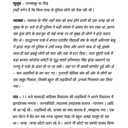
जुलूस
– जनसमूह या भीड़
(यहाँ वर्णन है कि किस तरह से पुलिस लोगो को रोक रही थी )
व्याख्या –
स्मारक के नीचे जहाँ शाम को सभा होने वाली थी उस जगह को तो
सुबह के छः बजे से ही पुलिस ने बड़ी संख्या में आकर घेर कर रखा था ,इतना
सब कुछ होने के बावजूद भी कई जगह पर तो सुबह ही लोगों ने झंडे फहरा
दिए थे। श्रद्धानन्द पार्क में बंगाल प्रांतीय विद्यार्थी संघ के मंत्री अविनाश बाबू
ने झंडा गाड़ा तो पुलिस ने उन्हें पकड़ लिया और अपने साथ ले गई ,इसके
साथ ही वहां इकठ्ठे लोगों को मारा और वहां से हटा दिया। तारा सुंदरी पार्क में
बड़ा बाजार कांग्रेस कमेटी के युद्ध मंत्री हरिश्चंद्र सिंह झंडा फहराने गए
परन्तु वे पार्क के अंदर ही ना जा सके। वहां पर भी काफी मारपीट हुई और दो
– चार आदमियों के सर फट गए। गुजरती सेविका संघ की ओर से लोगों का
एक समूह निकला ,जिसमें बहुत सी लड़कियाँ थी ,उनको गिरफ़्तार कर लिया
गया।
पाठ –
11 बजे मारवाड़ी बालिका विद्यालय की लड़कियों ने अपने विद्यालय में
झण्डोत्सव मनाया। जानकीदेवी ,मदालसा (मदालसा बजाज -नारायण ) आदि
भी आ गई थी। लड़कियों को, उत्सव का क्या मतलब है ,समझाया गया। एक
बार मोटर में बैठ कर सब तरफ घूमकर देखा तो बहुत अच्छा मालूम हो रहा
था। जगह -जगह फ़ोटो उतर रहे थे। अपने भी फ़ोटो का काफी प्रबंध किया