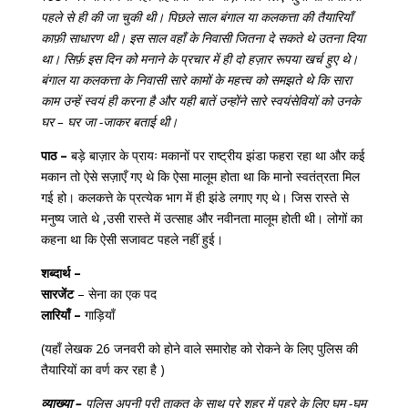
पहले से ही की जा चुकी थी। पिछले साल बंगाल या कलकत्ता की तैयारियाँ
काफ़ी साधारण थी। इस साल वहाँ के निवासी जितना दे सकते थे उतना दिया
था। सिर्फ़ इस दिन को मनाने के प्रचार में ही दो हज़ार रूपया खर्च हुए थे।
बंगाल या कलकत्ता के निवासी सारे कामों के महत्त्व को समझते थे कि सारा
काम उन्हें स्वयं ही करना है और यही बातें उन्होंने सारे स्वयंसेवियों को उनके
घर – घर जा -जाकर बताई थी।
पाठ –
बड़े बाज़ार के प्रायः मकानों पर राष्ट्रीय झंडा फहरा रहा था और कई
मकान तो ऐसे सज़ाएँ गए थे कि ऐसा मालूम होता था कि मानो स्वतंत्रता मिल
गई हो। कलकत्ते के प्रत्येक भाग में ही झंडे लगाए गए थे। जिस रास्ते से
मनुष्य जाते थे ,उसी रास्ते में उत्साह और नवीनता मालूम होती थी। लोगों का
कहना था कि ऐसी सजावट पहले नहीं हुई।
शब्दार्थ –
सारजेंट
– सेना का एक पद
लारियाँ –
गाड़ियाँ
(यहाँ लेखक 26 जनवरी को होने वाले समारोह को रोकने के लिए पुलिस की
तैयारियों का वर्ण कर रहा है )
व्याख्या –
पुलिस अपनी पूरी ताकत के साथ पूरे शहर में पहरे के लिए घूम -घूम