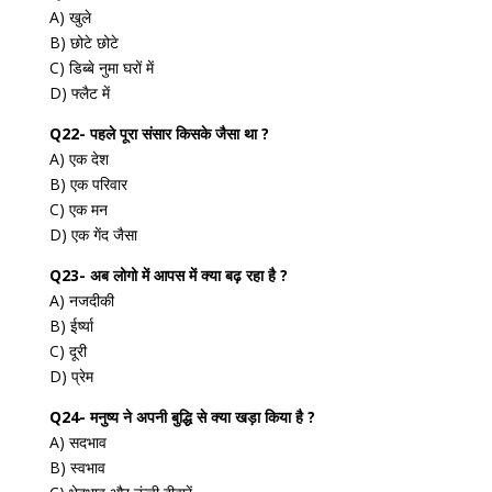
A) खुले
B) छोटे छोटे
C) डिब्बे नुमा घरों में
D) फ्लैट में
Q22- पहले पूरा संसार किसके जैसा था ?
A) एक देश
B) एक परिवार
C) एक मन
D) एक गेंद जैसा
Q23- अब लोगो में आपस में क्या बढ़ रहा है ?
A) नजदीकी
B) ईर्ष्या
C) दूरी
D) प्रेम
Q24- मनुष्य ने अपनी बुद्धि से क्या खड़ा किया है ?
A) सदभाव
B) स्वभाव