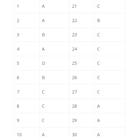
1
A
21
C
2
A
22
B
3
B
23
C
4
A
24
C
5
D
25
C
6
B
26
C
7
C
27
C
8
C
28
A
9
C
29
A
10
A
30
A