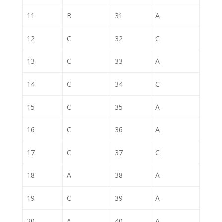
11
B
31
A
12
C
32
C
13
C
33
A
14
C
34
C
15
C
35
A
16
C
36
A
17
C
37
C
18
A
38
A
19
C
39
A
20
A
40
A