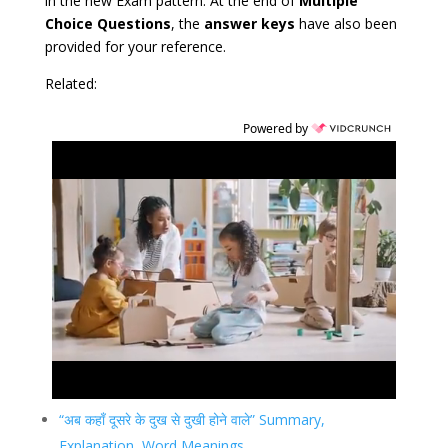
in the new Exam pattern. At the end of
Multiple
Choice Questions
, the
answer keys
have also been
provided for your reference.
Related:
Powered by
“अब कहाँ दूसरे के दुख से दुखी होने वाले” Summary,
Explanation, Word Meanings