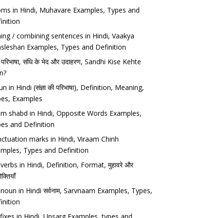
oms in Hindi, Muhavare Examples, Types and
inition
ning / combining sentences in Hindi, Vaakya
sleshan Examples, Types and Definition
ि परिभाषा, संधि के भेद और उदाहरण, Sandhi Kise Kehte
n?
n in Hindi (संज्ञा की परिभाषा), Definition, Meaning,
es, Examples
om shabd in Hindi, Opposite Words Examples,
es and Definition
ctuation marks in Hindi, Viraam Chinh
mples, Types and Definition
verbs in Hindi, Definition, Format, मुहावरे और
क्तियाँ
noun in Hindi सर्वनाम, Sarvnaam Examples, Types,
inition
fixes in Hindi, Upsarg Examples, types and