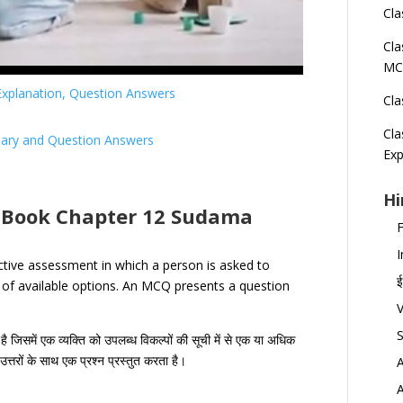
Cla
Cla
MC
Explanation, Question Answers
Cla
Cla
mary and Question Answers
Exp
Hi
3 Book Chapter 12 Sudama
F
I
ctive assessment in which a person is asked to
ई
 of available options. An MCQ presents a question
V
है
जिसमें
एक
व्यक्ति
को
उपलब्ध
विकल्पों
की
सूची
में
से
एक
या
अधिक
उत्तरों
के
साथ
एक
प्रश्न
प्रस्तुत
करता
है।