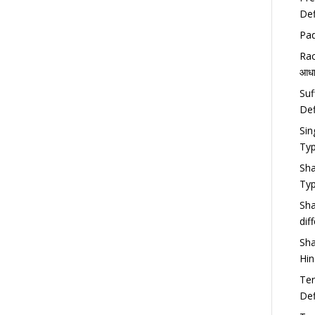
Def
Pad
Rac
आधा
Suf
Def
Sin
Typ
Sha
Ty
Sha
dif
Sha
Hin
Ten
Def