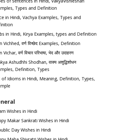
es of sentences in Hindi, VakyaVishleshan
mples, Types and Definition
ce in Hindi, Vachya Examples, Types and
inition
bs in Hindi, Kirya Examples, types and Definition
n Vichhed, वर्ण विच्छेद Examples, Definition
n Vichar, वर्ण विचार परिभाषा, भेद और उदाहरण
kya Ashudhhi Shodhan, वाक्य अशुद्धिशोधन
mples, Definition, Types
t of Idioms in Hindi, Meaning, Definition, Types,
ample
neral
m Wishes in Hindi
py Makar Sankrati Wishes in Hindi
ublic Day Wishes in Hindi
py Maha Shivratri Wishes in Hindi