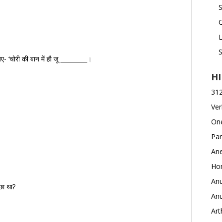
C
िए- ‘चोरी की बान में हौ जू _________।
H
312 
Ver
One
Par
Ane
Hom
Anu
ूछा था?
Anu
Art