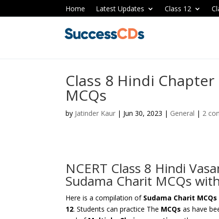
Home
Latest Updates
Class 12
Cl
Class 8 Hindi Chapter
MCQs
by
Jatinder Kaur
|
Jun 30, 2023
|
General
|
2 co
NCERT Class 8 Hindi Vasa
Sudama Charit MCQs wit
Here is a compilation of
Sudama Charit MCQs o
12
. Students can practice The
MCQs
as have bee