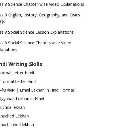
ss 8 Science Chapter-wise Video Explanations
ss 8 English, History, Geography, and Civics
Qs
ss 8 Social Science Lesson Explanations
ss 8 Social Science Chapter-wise Video
lanations
ndi Writing Skills
ormal Letter Hindi
nformal Letter Hindi
-मेल लेखन | Email Lekhan in Hindi Format
igyapan Lekhan in Hindi
Suchna lekhan
Anuched Lekhan
Anuchchhed lekhan