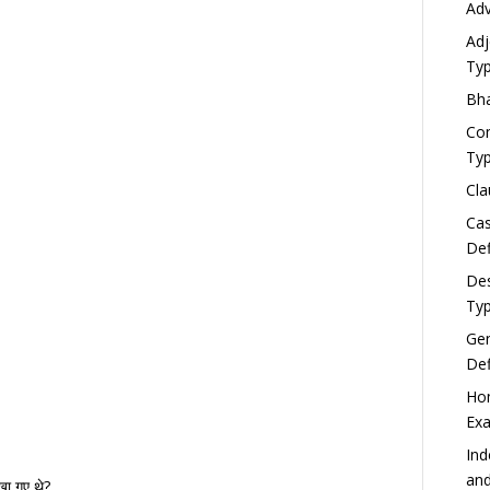
Adve
Adj
Typ
Bha
Com
Typ
Cla
Cas
Def
Des
Typ
Gen
Def
Hom
Ex
Ind
and
 खा गए थे?