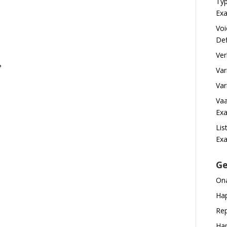
Typ
Exa
Voi
Def
Ver
?
Var
Var
Vaa
Exa
Lis
Ex
Ge
Ona
Hap
Rep
Hap