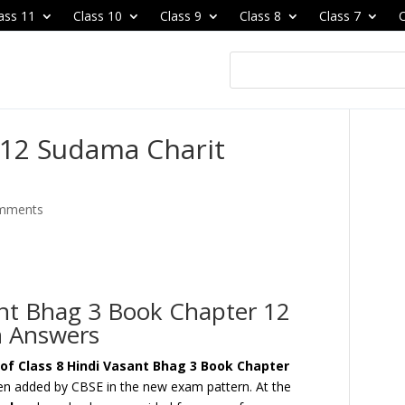
ass 11
Class 10
Class 9
Class 8
Class 7
C
 12 Sudama Charit
mments
nt Bhag 3 Book Chapter 12
h Answers
f Class 8 Hindi Vasant Bhag 3 Book Chapter
n added by CBSE in the new exam pattern. At the