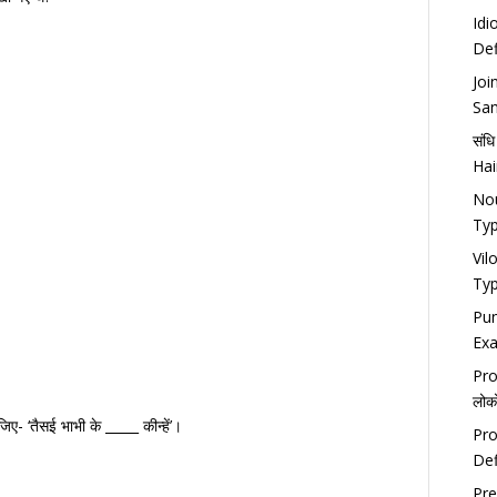
Idi
Def
Joi
San
संध
Hai
Nou
Typ
Vil
Typ
Pun
Exa
Pro
लोको
जिए- ‘तैसई भाभी के _____ कीन्हें’।
Pro
Def
Pre