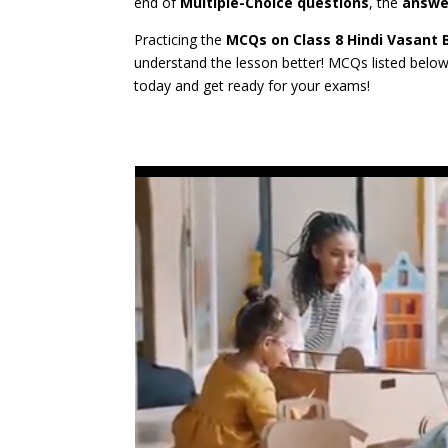
end of
Multiple-Choice questions
, the
answe
Practicing the
MCQs on Class 8 Hindi Vasant Bh
understand the lesson better! MCQs listed below 
today and get ready for your exams!