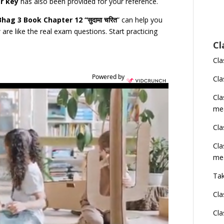
r key
has also been provided for your reference.
ag 3 Book Chapter 12 “सुदामा चरित
” can help you
are like the real exam questions. Start practicing
Cl
Cla
Powered by
Cla
Cl
me
Cla
Cla
me
Tak
Cla
Cla