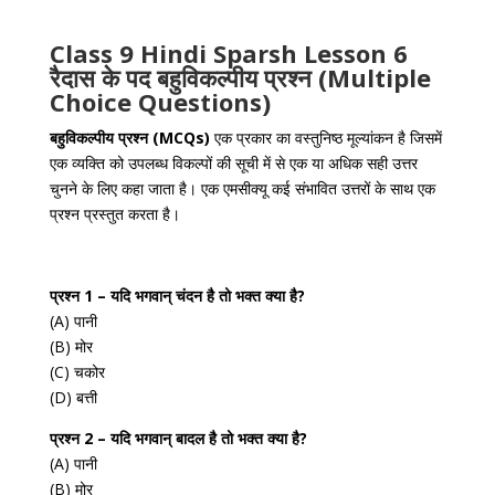
Class 9 Hindi Sparsh Lesson 6
रैदास के पद बहुविकल्पीय प्रश्न (Multiple
Choice Questions)
बहुविकल्पीय
प्रश्न
(MCQs)
एक
प्रकार
का
वस्तुनिष्ठ
मूल्यांकन
है
जिसमें
एक
व्यक्ति
को
उपलब्ध
विकल्पों
की
सूची
में
से
एक
या
अधिक
सही
उत्तर
चुनने
के
लिए
कहा
जाता
है।
एक
एमसीक्यू
कई
संभावित
उत्तरों
के
साथ
एक
प्रश्न
प्रस्तुत
करता
है।
प्रश्न 1 – यदि भगवान् चंदन है तो भक्त क्या है?
(A) पानी
(B) मोर
(C) चकोर
(D) बत्ती
प्रश्न 2 – यदि भगवान् बादल है तो भक्त क्या है?
(A) पानी
(B) मोर