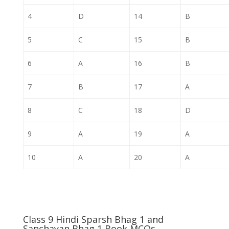
4
D
14
B
5
C
15
B
6
A
16
B
7
B
17
A
8
C
18
D
9
A
19
A
10
A
20
A
Class 9 Hindi Sparsh Bhag 1 and
Sanchayan Bhag 1 Book MCQs