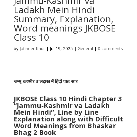
Jammu-Kashmir va
Ladakh Mein Hindi
Summary, Explanation,
Word meanings JKBOSE
Class 10
by
Jatinder Kaur
|
Jul 19, 2025
|
General
|
0 comments
जम्मू-कश्मीर व लद्दाख में हिंदी पाठ सार
JKBOSE Class 10 Hindi Chapter 3
“Jammu-Kashmir va Ladakh
Mein Hindi”, Line by Line
Explanation along with Difficult
Word Meanings from Bhaskar
Bhag 2 Book