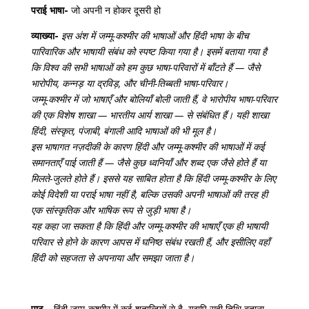
पराई भाषा-
जो अपनी न होकर दूसरी हो
व्याख्या-
इस अंश में जम्मू-कश्मीर की भाषाओं और हिंदी भाषा के बीच
पारिवारिक और भाषायी संबंध को स्पष्ट किया गया है। इसमें बताया गया है
कि विश्व की सभी भाषाओं को हम कुछ भाषा-परिवारों में बाँटते हैं — जैसे
भारोपीय, कन्नड़ या द्रविड़, और चीनी-तिब्बती भाषा-परिवार।
जम्मू-कश्मीर में जो भाषाएँ और बोलियाँ बोली जाती हैं, वे भारोपीय भाषा-परिवार
की एक विशेष शाखा — भारतीय आर्य शाखा — से संबंधित हैं। यही शाखा
हिंदी, संस्कृत, पंजाबी, बंगाली आदि भाषाओं की भी मूल है।
इस भाषागत नज़दीकी के कारण हिंदी और जम्मू-कश्मीर की भाषाओं में कई
समानताएँ पाई जाती हैं — जैसे कुछ ध्वनियाँ और शब्द एक जैसे होते हैं या
मिलते-जुलते होते हैं। इससे यह साबित होता है कि हिंदी जम्मू-कश्मीर के लिए
कोई विदेशी या पराई भाषा नहीं है, बल्कि उसकी अपनी भाषाओं की तरह ही
एक सांस्कृतिक और भाषिक रूप से जुड़ी भाषा है।
यह कहा जा सकता है कि हिंदी और जम्मू-कश्मीर की भाषाएँ एक ही भाषायी
परिवार से होने के कारण आपस में घनिष्ठ संबंध रखती हैं, और इसीलिए वहाँ
हिंदी को सहजता से अपनाया और समझा जाता है।
पाठ
– हिंदी जम्मू-कश्मीर में कई शताब्दियों से है, यद्यपि सही तिथि बताना