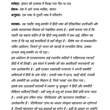
स्तोत्र-
ईश्वर की प्रशंसा में लिखा गया गीत या पाठ
वंशज-
वंश में आगे जन्मा व्यक्ति, संतान
अनुवाद-
एक भाषा से दूसरी भाषा में परिवर्तन
व्याख्या-
यह गद्याँश जम्मू-कश्मीर में हिंदी भाषा की ऐतिहासिक उपस्थिति और
उसके काव्यात्मक विकास को रेखांकित करता है। इसमें बताया गया है कि
यद्यपि यह कहना कठिन है कि हिंदी जम्मू-कश्मीर में कब आई, लेकिन यह
स्पष्ट है कि यह कई शताब्दियों से वहाँ मौजूद है। विशेष रूप से मध्यकालीन
भक्ति आंदोलन, जिसने पूरे भारत को गहराई से प्रभावित किया, उसका
प्रभाव जम्मू-कश्मीर पर भी पड़ा।
इस आंदोलन के प्रभावस्वरूप कई स्थानीय कवियों ने भक्तिपरक रचनाएँ
हिंदी में भी लिखीं। इस संदर्भ में कश्मीर की संत कवयित्री ‘रूपभवानी’ का
नाम उल्लेखनीय है। इसी प्रकार भक्तकवि परमानंद ने अपनी कश्मीरी
कविताओं में हिंदी के अंश जोड़े। उनकी भाषा में ब्रज, खड़ी बोली, पंजाबी
और कश्मीरी का अनोखा मिश्रण है, जिसे ‘भाखा’ नाम दिया गया।
इसके बाद अठारहवीं शताब्दी में लक्ष्मण जू ‘बुलबुल’ ने हिंदी और कश्मीरी
मिश्रित कविताएँ लिखीं। वहीं जम्मू के दत्तू को प्रथम हिंदी कवि माना जाता
है। उनके द्वारा रचित ग्रंथ- ‘वीरविलास’ और ‘ब्रजराज पंचाशिका’ —
उल्लेखनीय हैं। ‘वीरविलास’ ग्रंथ का आधार संस्कृत महाभारत का द्रोणपर्व
है, जिसमें महाभारत की युद्ध-कथाओं का वर्णन है। इसी के आधार पर उन्होंने