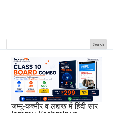
जम्मू-कश्मीर व लद्दाख में हिंदी सार