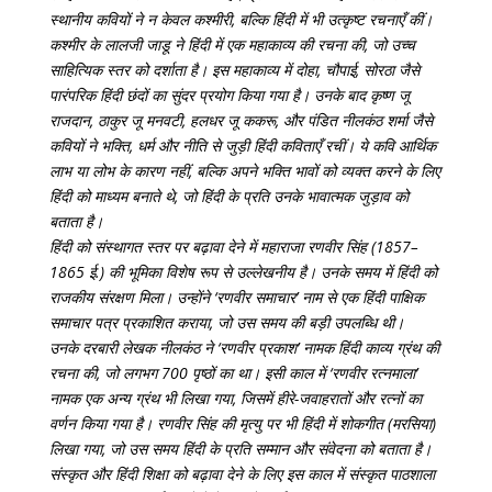
स्थानीय कवियों ने न केवल कश्मीरी, बल्कि हिंदी में भी उत्कृष्ट रचनाएँ कीं।
कश्मीर के लालजी जाडू ने हिंदी में एक महाकाव्य की रचना की, जो उच्च
साहित्यिक स्तर को दर्शाता है। इस महाकाव्य में दोहा, चौपाई, सोरठा जैसे
पारंपरिक हिंदी छंदों का सुंदर प्रयोग किया गया है। उनके बाद कृष्ण जू
राजदान, ठाकुर जू मनवटी, हलधर जू ककरू, और पंडित नीलकंठ शर्मा जैसे
कवियों ने भक्ति, धर्म और नीति से जुड़ी हिंदी कविताएँ रचीं। ये कवि आर्थिक
लाभ या लोभ के कारण नहीं, बल्कि अपने भक्ति भावों को व्यक्त करने के लिए
हिंदी को माध्यम बनाते थे, जो हिंदी के प्रति उनके भावात्मक जुड़ाव को
बताता है।
हिंदी को संस्थागत स्तर पर बढ़ावा देने में महाराजा रणवीर सिंह (1857–
1865 ई.) की भूमिका विशेष रूप से उल्लेखनीय है। उनके समय में हिंदी को
राजकीय संरक्षण मिला। उन्होंने ‘रणवीर समाचार’ नाम से एक हिंदी पाक्षिक
समाचार पत्र प्रकाशित कराया, जो उस समय की बड़ी उपलब्धि थी।
उनके दरबारी लेखक नीलकंठ ने ‘रणवीर प्रकाश’ नामक हिंदी काव्य ग्रंथ की
रचना की, जो लगभग 700 पृष्ठों का था। इसी काल में ‘रणवीर रत्नमाला’
नामक एक अन्य ग्रंथ भी लिखा गया, जिसमें हीरे-जवाहरातों और रत्नों का
वर्णन किया गया है। रणवीर सिंह की मृत्यु पर भी हिंदी में शोकगीत (मरसिया)
लिखा गया, जो उस समय हिंदी के प्रति सम्मान और संवेदना को बताता है।
संस्कृत और हिंदी शिक्षा को बढ़ावा देने के लिए इस काल में संस्कृत पाठशाला