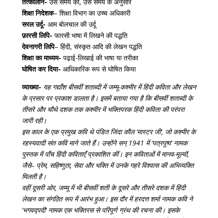
तत्कालीन-
उस समय का, उस समय के अनुसार
शिक्षा निदेशक
– शिक्षा विभाग का उच्च अधिकारी
सरल उर्दू-
आम बोलचाल की उर्दू
फ़ारसी लिपि-
फारसी भाषा में लिखने की पद्धति
देवनागरी लिपि
– हिंदी, संस्कृत आदि की लेखन पद्धति
शिक्षा का माध्यम-
पढ़ाई-लिखाई की भाषा या तरीका
घोषित कर दिया-
आधिकारिक रूप से घोषित किया
व्याख्या-
यह गद्याँश बीसवीं शताब्दी में जम्मू-कश्मीर में हिंदी कविता और लेखन
के प्रसार पर प्रकाश डालता है। इसमें बताया गया है कि बीसवीं शताब्दी के
तीसरे और चौथे दशक तक कश्मीर में भक्तिपरक हिंदी कविता की परंपरा
जारी रही।
इस काल के एक प्रमुख कवि थे पंडित जिंदा कौल ‘मास्टर जी’, जो कश्मीर के
रहस्यवादी संत कवि माने जाते हैं। उन्होंने सन् 1941 में ‘पत्रपुष्प’ नामक
पुस्तक में पाँच हिंदी कविताएँ प्रकाशित कीं। इन कविताओं में मानव-मूल्यों,
जैसे– प्रेम, सहिष्णुता, सेवा और भक्ति में उनके गहरे विश्वास की अभिव्यक्ति
मिलती है।
वहीं दूसरी ओर, जम्मू में भी बीसवीं शती के दूसरे और तीसरे दशक में हिंदी
लेखन का संगठित रूप में आरंभ हुआ। इस दौर में हरदत्त शर्मा नामक कवि ने
‘भगवद्पदी’ नामक एक भक्तिरस से परिपूर्ण ग्रंथ की रचना की। इसके