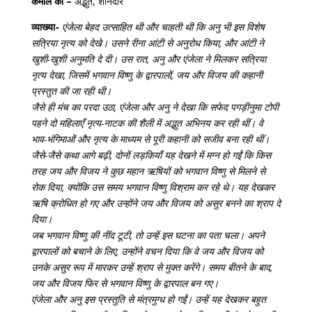
कमाल का –
अद्भुत, शानदार
व्याख्या-
एंजेला बेहद उत्साहित थी और चाहती थी कि अनु भी इस विशेष
सत्रिया नृत्य को देखे। उसने रीना आंटी से अनुरोध किया, और आंटी ने
खुशी-खुशी अनुमति दे दी। उस रात, अनु और एंजेला ने मिलकर सत्रिया
नृत्य देखा, जिसमें भगवान विष्णु के द्वारपालों, जय और विजय की कहानी
प्रस्तुत की जा रही थी।
जैसे ही मंच का परदा उठा, एंजेला और अनु ने देखा कि सफेद पगड़ीनुमा टोपी
पहने दो महिलाएँ नृत्य-नाटक की शैली में अद्भुत अभिनय कर रही थीं। वे
भाव-भंगिमाओं और नृत्य के माध्यम से पूरी कहानी को सजीव बना रही थीं।
जैसे-जैसे कथा आगे बढ़ी, दोनों लड़कियाँ यह देखने में मग्न हो गईं कि किस
तरह जय और विजय ने कुछ महान ऋषियों को भगवान विष्णु से मिलने से
रोक दिया, क्योंकि उस समय भगवान विष्णु विश्राम कर रहे थे। यह देखकर
ऋषि क्रोधित हो गए और उन्होंने जय और विजय को असुर बनने का श्राप दे
दिया।
जब भगवान विष्णु की नींद टूटी, तो उन्हें इस घटना का पता चला। अपने
द्वारपालों को बचाने के लिए, उन्होंने वचन दिया कि वे जय और विजय को
उनके असुर रूप में मारकर उन्हें श्राप से मुक्त करेंगे। समय बीतने के बाद,
जय और विजय फिर से भगवान विष्णु के द्वारपाल बन गए।
एंजेला और अनु इस प्रस्तुति से मंत्रमुग्ध हो गईं। उन्हें यह देखकर बहुत