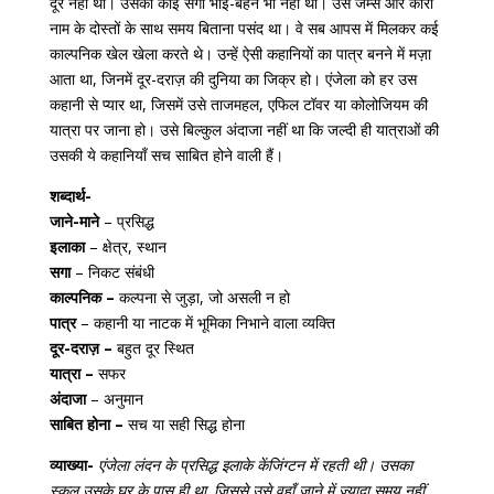
दूर नहीं था। उसका कोई सगा भाई-बहन भी नहीं था। उसे जेम्स और कीरा
नाम के दोस्तों के साथ समय बिताना पसंद था। वे सब आपस में मिलकर कई
काल्पनिक खेल खेला करते थे। उन्हें ऐसी कहानियों का पात्र बनने में मज़ा
आता था, जिनमें दूर-दराज़ की दुनिया का जिक्र हो। एंजेला को हर उस
कहानी से प्यार था, जिसमें उसे ताजमहल, एफिल टॉवर या कोलोजियम की
यात्रा पर जाना हो। उसे बिल्कुल अंदाजा नहीं था कि जल्दी ही यात्राओं की
उसकी ये कहानियाँ सच साबित होने वाली हैं।
शब्दार्थ-
जाने-माने
– प्रसिद्ध
इलाका
– क्षेत्र, स्थान
सगा
– निकट संबंधी
काल्पनिक –
कल्पना से जुड़ा, जो असली न हो
पात्र
– कहानी या नाटक में भूमिका निभाने वाला व्यक्ति
दूर-दराज़ –
बहुत दूर स्थित
यात्रा –
सफर
अंदाजा
– अनुमान
साबित होना –
सच या सही सिद्ध होना
व्याख्या-
एंजेला लंदन के प्रसिद्ध इलाके केंजिंग्टन में रहती थी। उसका
स्कूल उसके घर के पास ही था, जिससे उसे वहाँ जाने में ज्यादा समय नहीं