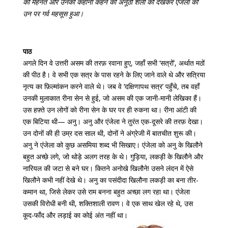
की मेहनत और उनकी कहानी कहने की अनूठी शैली को देखकर एंजेला को
उन पर गर्व महसूस हुआ।
पाठ
अगले दिन वे उत्तरी असम की तरफ़ रवाना हुए, जहाँ सभी ‘सत्रों’, अर्थात मठों
की पीठ है। वे सभी एक सत्र के पास रहने के लिए जाने वाले थे और सत्रिया
नृत्य का फ़िल्मांकन करने वाले थे। जब वे ‘दक्षिणापथ सत्र’ पहुँचे, तब वहाँ
उनकी मुलाकात रीना सेन से हुई, जो असम की एक जानी-मानी लेखिका हैं।
उस हफ़्ते उन लोगों को रीना सेन के घर पर ही रुकना था। रीना आंटी की
एक बिटिया थी— अनु। अनु और एंजेला ने तुरंत एक-दूसरे की तरफ़ देखा।
उन दोनों की ही उम्र दस साल थी, दोनों ने अंग्रेजी में बातचीत शुरू की।
अनु ने एंजेला को कुछ असमिया शब्द भी सिखाए। एंजेला को अनु के खिलौने
बहुत अच्छे लगे, जो थोड़े अलग तरह के थे। गुड़िया, लकड़ी के खिलौने और
नारियल की जटा से बने घर। कितने अनोखे खिलौने! उसने लंदन में ऐसे
खिलौने कभी नहीं देखे थे। अनु का पसंदीदा खिलौना लकड़ी का बना तीर-
कमान था, जिसे लेकर उसे राम बनना बहुत अच्छा लग रहा था। एंजेला
उसकी विरोधी बनी थी, शक्‍तिशाली रावण। वे एक साथ खेल रहे थे, उस
कूद-फाँद और लड़ाई का कोई अंत नहीं था।