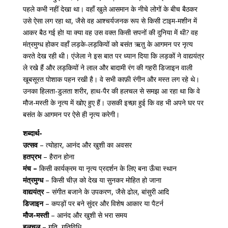
पहले कभी नहीं देखा था। वहाँ खुले आसमान के नीचे लोगों के बीच बैठकर
उसे ऐसा लग रहा था, जैसे वह आश्‍चर्यजनक रूप से किसी टाइम-मशीन में
आकर बैठ गई हो! या क्या वह उस वक्त किसी सपनों की दुनिया में थी? वह
मंत्रमुग्ध होकर वहाँ लड़के-लड़कियों को बसंत ऋतु के आगमन पर नृत्य
करते देख रही थी। एंजेला ने इस बात पर ध्यान दिया कि लड़कों ने वाद्ययंत्र
ले रखे हैं और लड़कियों ने लाल और बादामी रंग की गहरी डिजाइन वाली
खूबसूरत पोशाक पहन रखी है। वे सभी काफ़ी रंगीन और मस्त लग रहे थे।
उनका हिलता-डुलता शरीर, हाथ-पैर की हलचल से समझ आ रहा था कि वे
मौज-मस्ती के नृत्य में खोए हुए हैं। उसकी इच्छा हुई कि वह भी अपने घर पर
बसंत के आगमन पर ऐसे ही नृत्य करेगी।
शब्दार्थ-
उत्सव
– त्योहार, आनंद और खुशी का अवसर
हतप्रभ
– हैरान होना
मंच –
किसी कार्यक्रम या नृत्य प्रदर्शन के लिए बना ऊँचा स्थान
मंत्रमुग्ध
– किसी चीज़ को देख या सुनकर मोहित हो जाना
वाद्ययंत्र
– संगीत बजाने के उपकरण, जैसे ढोल, बांसुरी आदि
डिजाइन
– कपड़ों पर बने सुंदर और विशेष आकार या पैटर्न
मौज-मस्ती
– आनंद और खुशी से भरा समय
हलचल
– गति, गतिविधि