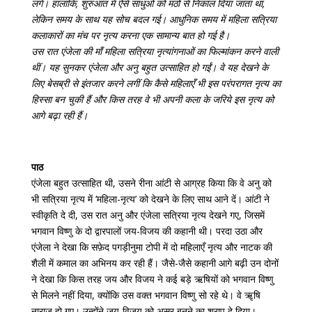
लगे। हालांकि, शुरुआत में ऐसे साधुओं को मठों से निकाल दिया जाता था,
लेकिन समय के साथ यह सोच बदल गई। आधुनिक समय में महिला सत्रिया
कलाकारों का मंच पर नृत्य करना एक सामान्य बात हो गई है।
उस रात एंजेला की माँ महिला सत्रिया नृत्यांगनाओं का फिल्मांकन करने वाली
थीं। यह सुनकर एंजेला और अनु बहुत उत्साहित हो गईं। वे यह देखने के
लिए बेसब्री से इंतजार करने लगीं कि कैसे महिलाएँ भी इस परंपरागत नृत्य का
हिस्सा बन चुकी हैं और किस तरह वे भी अपनी कला के जरिये इस नृत्य को
आगे बढ़ा रही हैं।
पाठ
एंजेला बहुत उत्साहित थी, उसने रीना आंटी से आग्रह किया कि वे अनु को
भी सत्रिया नृत्य में ‘महिला-नृत्य’ को देखने के लिए साथ आने दें। आंटी ने
स्वीकृति दे दी, उस रात अनु और एंजेला सत्रिया नृत्य देखने गए, जिसमें
भगवान विष्णु के दो द्वारपालों जय-विजय की कहानी थी। परदा उठा और
एंजेला ने देखा कि सफ़ेद पगड़ीनुमा टोपी में दो महिलाएँ नृत्य और नाटक की
शैली में कमाल का अभिनय कर रही हैं। जैसे-जैसे कहानी आगे बढ़ी उन दोनों
ने देखा कि किस तरह जय और विजय ने कई बड़े ऋषियों को भगवान विष्णु
से मिलने नहीं दिया, क्योंकि उस वक्त भगवान विष्णु सो रहे थे। वे ॠषि
नाराज़ हो गए। उन्होंने जय-विजय को असुर बनने का श्राप दे दिया।