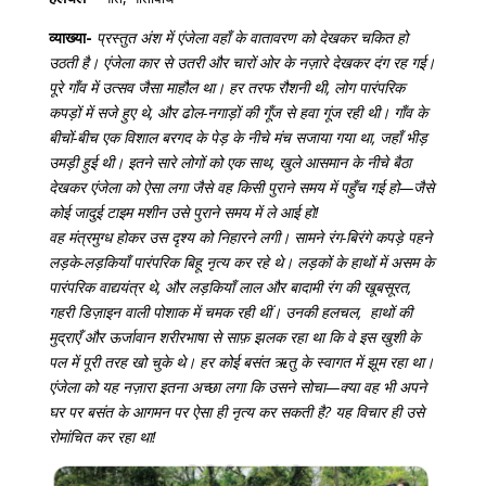
व्याख्या-
प्रस्तुत अंश में एंजेला वहाँ के वातावरण को देखकर चकित हो
उठती है। एंजेला कार से उतरी और चारों ओर के नज़ारे देखकर दंग रह गई।
पूरे गाँव में उत्सव जैसा माहौल था। हर तरफ रौशनी थी, लोग पारंपरिक
कपड़ों में सजे हुए थे, और ढोल-नगाड़ों की गूँज से हवा गूंज रही थी। गाँव के
बीचों-बीच एक विशाल बरगद के पेड़ के नीचे मंच सजाया गया था, जहाँ भीड़
उमड़ी हुई थी। इतने सारे लोगों को एक साथ, खुले आसमान के नीचे बैठा
देखकर एंजेला को ऐसा लगा जैसे वह किसी पुराने समय में पहुँच गई हो—जैसे
कोई जादुई टाइम मशीन उसे पुराने समय में ले आई हो!
वह मंत्रमुग्ध होकर उस दृश्य को निहारने लगी। सामने रंग-बिरंगे कपड़े पहने
लड़के-लड़कियाँ पारंपरिक बिहू नृत्य कर रहे थे। लड़कों के हाथों में असम के
पारंपरिक वाद्ययंत्र थे, और लड़कियाँ लाल और बादामी रंग की खूबसूरत,
गहरी डिज़ाइन वाली पोशाक में चमक रही थीं। उनकी हलचल, हाथों की
मुद्राएँ और ऊर्जावान शरीरभाषा से साफ़ झलक रहा था कि वे इस खुशी के
पल में पूरी तरह खो चुके थे। हर कोई बसंत ऋतु के स्वागत में झूम रहा था।
एंजेला को यह नज़ारा इतना अच्छा लगा कि उसने सोचा—क्या वह भी अपने
घर पर बसंत के आगमन पर ऐसा ही नृत्य कर सकती है? यह विचार ही उसे
रोमांचित कर रहा था!