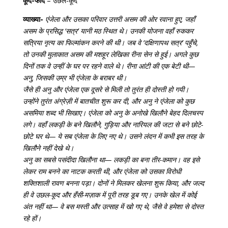
कूद-फाँद
– उछल-कूद
व्याख्या-
एंजेला और उसका परिवार उत्तरी असम की ओर रवाना हुए, जहाँ
असम के प्रसिद्ध ‘सत्र’ यानी मठ स्थित थे। उनकी योजना वहाँ रुककर
सत्रिया नृत्य का फिल्मांकन करने की थी। जब वे ‘दक्षिणापथ सत्र’ पहुँचे,
तो उनकी मुलाकात असम की मशहूर लेखिका रीना सेन से हुई। अगले कुछ
दिनों तक वे उन्हीं के घर पर रहने वाले थे। रीना आंटी की एक बेटी थी—
अनु, जिसकी उम्र भी एंजेला के बराबर थी।
जैसे ही अनु और एंजेला एक दूसरे से मिली तो तुरंत ही दोस्ती हो गयी।
उन्होंने तुरंत अंग्रेज़ी में बातचीत शुरू कर दी, और अनु ने एंजेला को कुछ
असमिया शब्द भी सिखाए। एंजेला को अनु के अनोखे खिलौने बेहद दिलचस्प
लगे। वहाँ लकड़ी के बने खिलौने, गुड़िया और नारियल की जटा से बने छोटे-
छोटे घर थे— ये सब एंजेला के लिए नए थे। उसने लंदन में कभी इस तरह के
खिलौने नहीं देखे थे।
अनु का सबसे पसंदीदा खिलौना था— लकड़ी का बना तीर-कमान। वह इसे
लेकर राम बनने का नाटक करती थी, और एंजेला को उसका विरोधी
शक्तिशाली रावण बनना पड़ा। दोनों ने मिलकर खेलना शुरू किया, और जल्द
ही वे उछल-कूद और हँसी-मज़ाक में पूरी तरह डूब गए। उनके खेल में कोई
अंत नहीं था— वे बस मस्ती और उत्साह में खो गए थे, जैसे वे हमेशा से दोस्त
रहे हों।