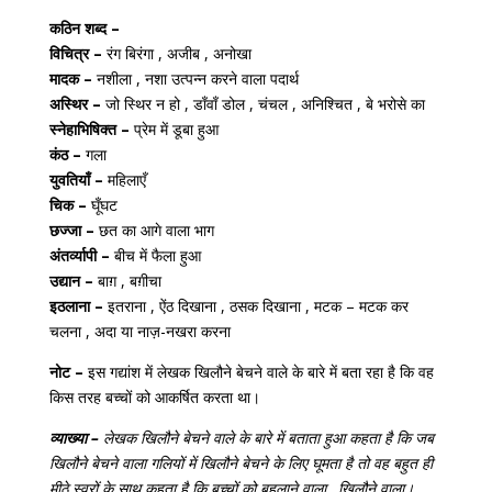
कठिन शब्द –
विचित्र –
रंग बिरंगा , अजीब , अनोखा
मादक –
नशीला , नशा उत्पन्न करने वाला पदार्थ
अस्थिर –
जो स्थिर न हो , डाँवाँ डोल , चंचल , अनिश्चित , बे भरोसे का
स्नेहाभिषिक्त –
प्रेम में डूबा हुआ
कंठ –
गला
युवतियाँ –
महिलाएँ
चिक –
घूँघट
छज्जा –
छत का आगे वाला भाग
अंतर्व्यापी –
बीच में फैला हुआ
उद्यान –
बाग़ , बग़ीचा
इठलाना –
इतराना , ऐंठ दिखाना , ठसक दिखाना , मटक – मटक कर
चलना , अदा या नाज़-नखरा करना
नोट –
इस गद्यांश में लेखक खिलौने बेचने वाले के बारे में बता रहा है कि वह
किस तरह बच्चों को आकर्षित करता था।
व्याख्या –
लेखक खिलौने बेचने वाले के बारे में बताता हुआ कहता है कि जब
खिलौने बेचने वाला गलियों में खिलौने बेचने के लिए घूमता है तो वह बहुत ही
मीठे स्वरों के साथ कहता है कि बच्चों को बहलाने वाला , खिलौने वाला।