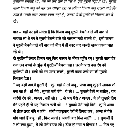
मुरलियाँ बनवाई थीं , तब जा कर उसे दो पैसे में एक मुरली पड़ी हैं थी। मुरली
वाला विजय बाबू को यह सब समझा रहा था लेकिन विजय बाबू उससे बोले कि
ठीक है उनके पास ज्यादा वक्त नहीं है , जल्दी से दो मुरलियाँ निकाल कर दे
दो।
पाठ –
यहाँ पर हमें लगता है कि विजय बाबू मुरली बेचने वाले की बात से
सहमत तो थे पर वे मुरली बेचने वाले को जताना नहीं चाहते थे , इसी कारण
वे मुरली बेचने वाले की बात को बीच में ही काट कर जल्दी ख़त्म करना चाह
रहे थे।
दो मुरलियाँ लेकर विजय बाबू फिर मकान के भीतर पहुँच गए। मुरली वाला देर
तक उन बच्चों के झुंड में मुरलियाँ बेचता रहा ! उसके पास कई रंग की
मुरलियाँ थीं। बच्चे जो रंग पसंद करते , मुरली वाला उसी रंग की मुरली
निकाल देता।
” यह बड़ी अच्छी मुरली है। तुम यही ले लो बाबू , राजा बाबू तुम्हारे लायक तो
बस यह है। हाँ भैये , तुमको वही देंगे। ये लो। … तुमको वैसी न चाहिए , यह
नारंगी रंग की , अच्छा , वही लो। … ले आए पैसे ? अच्छा , ये लो तुम्हारे लिए
मैंने पहले ही से यह निकाल रखी थी … ! तुमको पैसे नहीं मिले। तुमने अम्मा
से ठीक तरह माँगे न होंगे। धोती पकड़कर पैरों में लिपट कर , अम्मा से पैसे
माँगे जाते हैं बाबू ! हाँ , फिर जाओ। अबकी बार मिल जाएँगे … । दुअन्नी है
? तो क्या हुआ , ये लो पैसे वापस लो। ठीक हो गया न हिसाब ? … मिल गए