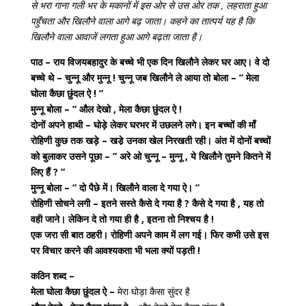
से भरा गाना गली भर के मकानों में इस ओर से उस ओर तक , लहराता हुआ
पहुँचता और खिलौने वाला आगे बढ़ जाता। कहने का तात्पर्य यह है कि
खिलौने वाला आवाजें लगता हुआ आगे बढ़ता जाता है।
पाठ –
राय विजयबहादुर के बच्चे भी एक दिन खिलौने लेकर घर आए। वे दो
बच्चे थे – चुन्नू और मुन्नू ! चुन्नू जब खिलौने ले आया तो बोला – ” मेला
घोला कैछा छुंदल ऐ ! ”
मुन्नू बोला – ” औल देखो , मेला कैछा छुंदल ऐ !
दोनों अपने हाथी – घोड़े लेकर घरभर में उछलने लगे। इन बच्चों की माँ
रोहिणी कुछ तक खड़े – खडे़ उनका खेल निरखती रही। अंत में दोनों बच्चों
को बुलाकर उसने पूछा – ” अरे ओ चुन्नू – मुन्नू , ये खिलौने तुमने कितने में
लिए हैं ? ”
मुन्नू बोला – ” दो पैछे में। खिलौने वाला दे गया ऐ। ”
रोहिणी सोचने लगी – इतने सस्ते कैसे दे गया है ? कैसे दे गया है , यह तो
वही जाने। लेकिन दे तो गया ही है , इतना तो निश्चय है !
एक जरा सी बात ठहरी। रोहिणी अपने काम में लग गई। फिर कभी उसे इस
पर विचार करने की आवश्यकता भी भला क्यों पड़ती !
कठिन शब्द –
मेला घोला कैछा छुंदल ऐ –
मेरा घोड़ा कैसा सुंदर है