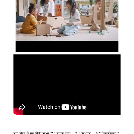
इस लेख में हम हिंदी कक्षा 7 ” वसंत भाग – 2 ” के पाठ – 5 ” मिठाईवाला ”