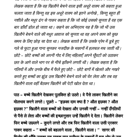
लेखक कहता है कि वह खिलौने बेचने वाला इसी अधूरे वाक्य को कहता हुआ
चलता जाता है किन्तु वह इस अधूरे वाक्य को इतने अनोखे , किन्तु बहुत ही
नशीले और मधुर ढंग से गाकर कहता है कि जो कोई उसको सुनता है वह एक
बार डाँवाँ डोल हो जाता था। कहने का अभिप्राय यह है कि जो भी उस
खिलौने बेचने वाले की मधुर आवाज को सुनता था वह अपने काम को कुछ
समय के लिए छोड़ सा देता था। लेखक बताते हैं कि उसके प्रेम में डूबे हुए
गले से फूटा हुआ गाना सुनकर नजदीक के मकानों में हलचल मच जाती थी।
छोटे – छोटे बच्चों को अपनी गोद में लिए महिलाएँ अपने घूँघटों को उठाकर
छत के आगे वाले भाग पर से नीचे झाँकने लगती थी। लेखक कहता है कि
गलियों में और उनके बीच में फैले हुए छोटे – छोटे बागों में खेलते और नखरे
करते हुए बच्चों का झुंड उस खिलौने बेचने वाले को घेर लेता और तब वह
खिलौने वाला वहीं बैठकर खिलौने की पेटी खोल देता था।
पाठ –
बच्चे खिलौने देखकर पुलकित हो उठते। वे पैसे लाकर खिलौने का
मोलभाव करने लगते। पूछते – “इछका दाम क्या है ? औल इछका ? औल
इछका ?” खिलौने वाला बच्चों को देखता और उनकी नन्हीं – नन्हीं उँगलियों
से पैसे ले लेता और बच्चों की इच्छानुसार उन्हें खिलौने दे देता। खिलौने लेकर
फिर बच्चे उछलने – कूदने लगते और तब फिर खिलौने वाला उसी प्रकार
गाकर कहता – ” बच्चों को बहलाने वाला , खिलौने वाला। ” सागर की
हिलोर की भाँति उसका यह मादक गान गलीभर के मकानों में इस ओर से उस