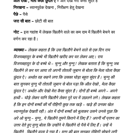
औल देखो , मेला कैछा छुंदल ऐ –
और देखो मेरा कैसा सुंदर है
निरखना –
ध्यानपूर्वक देखना , निरीक्षण हेतु देखना
पैछे –
पैसे
जरा सी बात –
छोटी सी बात
नोट –
इस गद्यांश में लेखक खिलौने वाले का कम दाम में खिलौने बेचने का
वर्णन कर रहा है।
व्याख्या –
लेखक कहता है कि उस खिलौने बेचने वाले से एक दिन राय
विजयबहादुर के बच्चे भी खिलौने खरीद कर घर लेकर आए। राय
विजयबहादुर के दो बच्चे थे – चुन्नू और मुन्नू ! लेखक बताता है कि चुन्नू जब
खिलौने ले कर घर आया तो अपनी तोतली जुबान से बोला कि मेला घोला कैछा
छुंदल ऐ। अर्थात वह कहने लगा कि उसका घोड़ा बहुत सुंदर है। चुन्नू की
बात सुनकर मुन्नू भी तोतली जुबान से बोल पड़ा कि औल देखो , मेला कैछा
छुंदल ऐ ! अर्थात और देखो मेरा कैसा सुंदर है। दोनों ही बच्चे अपने – अपने
हाथी – घोड़े लेकर यानि खिलौने लेकर पुरे घर में उछलने लगे। लेखक कहता
है कि इन दोनों बच्चों की माँ रोहिणी कुछ तक खड़े – खडे़ ही उनका खेल
ध्यानपूर्वक देखती रही। अंत में दोनों बच्चों को बुलाकर उसने उनसे पूछा कि
अरे ओ चुन्नू – मुन्नू , ये खिलौने तुमने कितने में लिए हैं ? अपनी माँ प्रश्न का
उत्तर देते हुए मुन्नू बोला कि उन्होंने ये खिलौने दो पैसे में लिए हैं। उन्हें ये
खिलौने , खिलौने वाला दे गया है। मुन्नू की बात सुनकर रोहिणी सोचने लगी