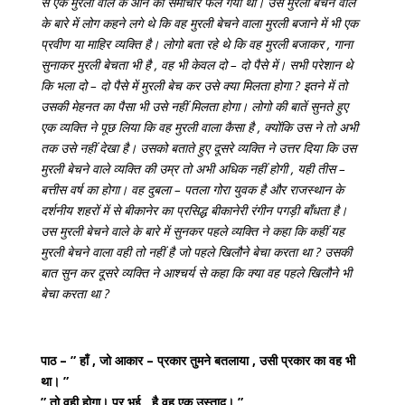
से एक मुरली वाले के आने का समाचार फैल गया था। उस मुरली बेचने वाले
के बारे में लोग कहने लगे थे कि वह मुरली बेचने वाला मुरली बजाने में भी एक
प्रवीण या माहिर व्यक्ति है। लोगो बता रहे थे कि वह मुरली बजाकर , गाना
सुनाकर मुरली बेचता भी है , वह भी केवल दो – दो पैसे में। सभी परेशान थे
कि भला दो – दो पैसे में मुरली बेच कर उसे क्या मिलता होगा ? इतने में तो
उसकी मेहनत का पैसा भी उसे नहीं मिलता होगा। लोगो की बातें सुनते हुए
एक व्यक्ति ने पूछ लिया कि वह मुरली वाला कैसा है , क्योंकि उस ने तो अभी
तक उसे नहीं देखा है। उसको बताते हुए दूसरे व्यक्ति ने उत्तर दिया कि उस
मुरली बेचने वाले व्यक्ति की उम्र तो अभी अधिक नहीं होगी , यही तीस –
बत्तीस वर्ष का होगा। वह दुबला – पतला गोरा युवक है और राजस्थान के
दर्शनीय शहरों में से बीकानेर का प्रसिद्ध बीकानेरी रंगीन पगड़ी बाँधता है।
उस मुरली बेचने वाले के बारे में सुनकर पहले व्यक्ति ने कहा कि कहीं यह
मुरली बेचने वाला वही तो नहीं है जो पहले खिलौने बेचा करता था ? उसकी
बात सुन कर दूसरे व्यक्ति ने आश्चर्य से कहा कि क्या वह पहले खिलौने भी
बेचा करता था ?
पाठ –
” हाँ , जो आकार – प्रकार तुमने बतलाया , उसी प्रकार का वह भी
था। ”
” तो वही होगा। पर भई , है वह एक उस्ताद। ”