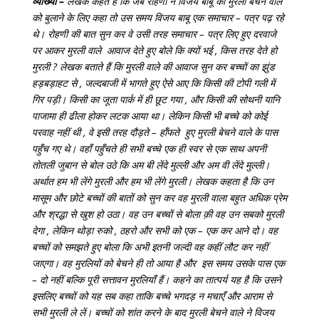
व्याख्या –
लेखक कहते हैं कि जब रोहणी ने विजय बाबू को मुरली बेचने वाले
को बुलाने के लिए कहा तो उस समय विजय बाबू एक समाचार – पत्र पढ़ रहे
थे। रोहणी की बात सुन कर वे उसी तरह समाचार – पत्र लिए हुए दरवाजे
पर आकर मुरली वाले आवाज देते हुए बोले कि क्यों भई , किस तरह देते हो
मुरली ? लेखक बताते हैं कि मुरली वाले की आवाज सुन कर बच्चों का झुंड
हड़बड़ाहट से , जल्दबाजी में भागते हुए ऐसे आए कि किसी की टोपी गली में
गिर पड़ी। किसी का जूता पार्क में ही छूट गया , और किसी की सोथनी यानि
पाजामा ही ढीला होकर लटक आया था। लेकिन किसी भी बच्चे को कोई
परवाह नहीं थी , वे इसी तरह दौड़ते – हाँफते हुए मुरली बेचने वाले के पास
पहुँच गए थे। वहाँ पहुँचते ही सभी बच्चे एक ही स्वर से एक साथ अपनी
तोतली जुबान से बोल उठे कि अम बी लेंदे मुल्ली और अम वी लेंदे मुल्ली।
अर्थात हम भी लेंगे मुरली और हम भी लेंगे मुरली। लेखक कहता है कि उन
मासूम और छोटे बच्चों की बातों को सुन कर वह मुरली वाला बहुत अधिक प्रेम
और श्रद्धा से खुश हो उठा। वह उन बच्चों से बोला क़ी वह उन सबको मुरली
देगा , लेकिन थोड़ा रुको , ठहरो और सभी को एक – एक कर आने दो। वह
बच्चों को समझते हुए बोला कि अभी इतनी जल्दी वह कहीं लौट कर नहीं
जाएगा। वह मुरलियों को बेचने ही तो आया है और इस समय उसके पास एक
– दो नहीं बल्कि पूरी सत्तावन मुरलियाँ हैं। कहने का तात्पर्य यह है कि उसने
इसलिए बच्चों को यह सब कहा ताकि बच्चे भगदड़ न मचाएँ और आराम से
सभी मुरली ले लें। बच्चों को शांत करने के बाद मुरली बेचने वाले ने विजय