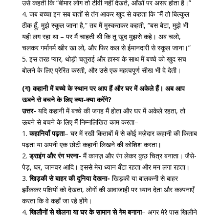
उसे कहती कि “बीमार लोग तो टीवी नहीं देखते, आँखों पर असर होता है।”
4. जब बच्चा इन सब बातों से तंग आकर खुद से कहता कि “मैं तो बिल्कुल
ठीक हूँ, मुझे स्कूल जाना है,” तब मैं मुस्कराकर कहती, “बस बेटा, मुझे भी
यही लग रहा था – पर मैं चाहती थी कि तू खुद मुझसे कहे। अब चलो,
चलकर गर्मागर्म खीर खा लो, और फिर कल से ईमानदारी से स्कूल जाना।”
5. इस तरह प्यार, थोड़ी चतुराई और हास्य के साथ मैं बच्चे को खुद सच
बोलने के लिए प्रेरित करती, और उसे एक महत्वपूर्ण सीख भी दे देती।
(ग) कहानी में बच्चे के स्थान पर आप हैं और घर में अकेले हैं। अब आप
ऊबने से बचने के लिए क्या-क्या करेंगे?
उत्तर-
यदि कहानी में बच्चे की जगह मैं होता और घर में अकेले रहता, तो
ऊबने से बचने के लिए मैं निम्नलिखित काम करता–
1.
कहानियाँ पढ़ता
– घर में रखी किताबों में से कोई मज़ेदार कहानी की किताब
पढ़ता या अपनी एक छोटी कहानी लिखने की कोशिश करता।
2.
ड्राइंग और रंग भरना-
मैं कागज़ और रंग लेकर कुछ चित्र बनाता। जैसे-
पेड़, घर, जानवर आदि। इससे मेरा ध्यान बँटा रहता और मन लगा रहता।
3.
खिड़की से बाहर की दुनिया देखना-
खिड़की या बालकनी से बाहर
झाँककर पक्षियों को देखता, लोगों की आवाजाही पर ध्यान देता और कल्पनाएँ
करता कि वे कहाँ जा रहे होंगे।
4.
खिलौनों से खेलना या घर के सामान से गेम बनाना
– अगर मेरे पास खिलौने