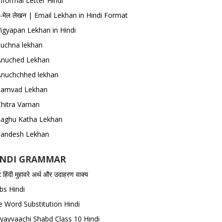
nformal Letter Hindi
-मेल लेखन | Email Lekhan in Hindi Format
igyapan Lekhan in Hindi
Suchna lekhan
Anuched Lekhan
Anuchchhed lekhan
Samvad Lekhan
hitra Varnan
Laghu Katha Lekhan
Sandesh Lekhan
INDI GRAMMAR
हिंदी मुहावरे अर्थ और उदाहरण वाक्य
bs Hindi
 Word Substitution Hindi
yayvaachi Shabd Class 10 Hindi