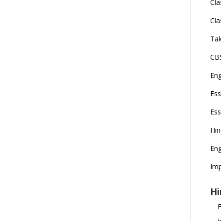
Cla
Cla
Tak
CBS
En
Ess
Ess
Hi
Eng
Imp
Hi
F