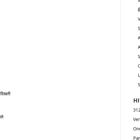
I
ई
V
C
दिखती
H
312 
ते
Ver
One
Par