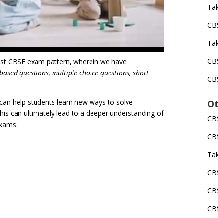
Tak
CBS
Tak
CBS
test CBSE exam pattern, wherein we have
 based questions, multiple choice questions, short
CBS
s can help students learn new ways to solve
Ot
is can ultimately lead to a deeper understanding of
CBS
exams.
CBS
Tak
CBS
CBS
CBS