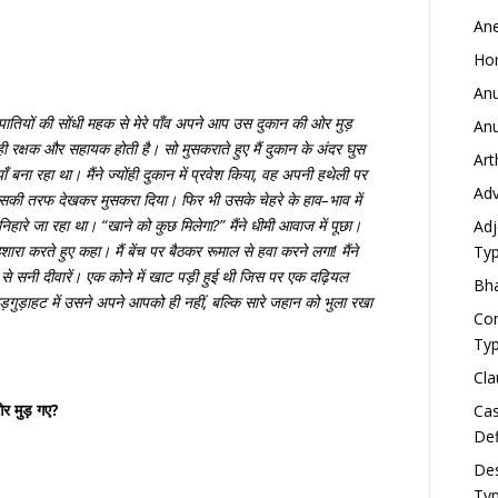
Ane
Hom
Anu
ातियों
की
सोंधी
महक
से
मेरे
पाँव
अपने
आप
उस
दुकान
की
ओर
मुड़
Anu
ही
रक्षक
और
सहायक
होती
है।
सो
मुसकराते
हुए
मैं
दुकान
के
अंदर
घुस
Art
ाँ
बना
रहा
था।
मैंने
ज्योंही
दुकान
में
प्रवेश
किया
,
वह
अपनी
हथेली
पर
Adve
सकी
तरफ
देखकर
मुसकरा
दिया।
फिर
भी
उसके
चेहरे
के
हाव
–
भाव
में
निहारे
जा
रहा
था।
“
खाने
को
कुछ
मिलेगा
?”
मैंने
धीमी
आवाज
में
पूछा।
Adj
शारा
करते
हुए
कहा।
मैं
बेंच
पर
बैठकर
रूमाल
से
हवा
करने
लगा
!
मैंने
Typ
से
सनी
दीवारें।
एक
कोने
में
खाट
पड़ी
हुई
थी
जिस
पर
एक
दढ़ियल
Bha
ुड़गुड़ाहट
में
उसने
अपने
आपको
ही
नहीं
,
बल्कि
सारे
जहान
को
भुला
रखा
Com
Typ
Cla
ओर मुड़ गए?
Cas
Def
Des
Typ