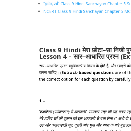
“हामिद खाँ” Class 9 Hindi Sanchayan Chapter 5
NCERT Class 9 Hindi Sanchayan Chapter 5 M
Class 9 Hindi
मेरा
छोटा
–
सा
निजी
प
Lesson 4 –
सार
–
आधारित
प्रश्न
(Ex
सार–आधारित प्रश्न बहुविकल्पीय किस्म के होते हैं, और छात्रों क
करना चाहिए। (
Extract-based questions
are of th
the correct option for each question by carefull
1 –
‘
तक्षशिला
(
पाकिस्तान
)
में
आगजनी’
–
समाचार
पत्र
की
यह
खबर
पढ़
मेरे
हामिद
खाँ
की
दुकान
को
इस
आगजनी
से
बचा
लेना।
”
अभी
दो
एक
ओर
कड़कड़ाती
धूप
,
दूसरी
ओर
भूख
और
प्यास
के
मारे
बुरा
हा