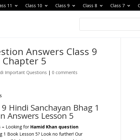
ass 11
Class 10
Class 9
Class 8
Class 7
C
estion Answers Class 9
 Chapter 5
di Important Questions
|
0 comments
s 9 Hindi Sanchayan Bhag 1
n Answers Lesson 5
s –
Looking for
Hamid Khan question
g 1 Book Lesson 5? Look no further! Our