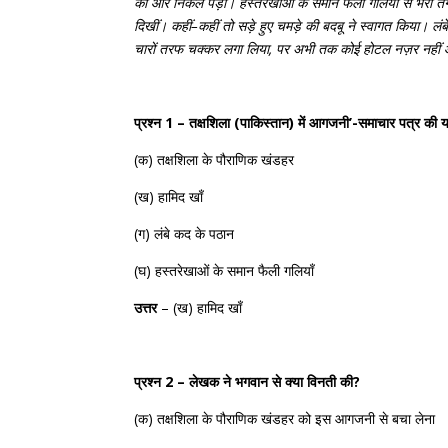
की
ओर
निकल
पड़ा।
हस्तरेखाओं
के
समान
फैली
गलियों
से
भरा
तं
दिखीं।
कहीं
–
कहीं
तो
सड़े
हुए
चमड़े
की
बदबू
ने
स्वागत
किया।
लंब
चारों
तरफ
चक्कर
लगा
लिया
,
पर
अभी
तक
कोई
होटल
नज़र
नहीं
प्रश्न 1 – तक्षशिला (पाकिस्तान) में आगजनी’-समाचार पत्र 
(
क
)
तक्षशिला
के
पौराणिक
खंडहर
(
ख
)
हामिद
खाँ
(
ग
)
लंबे
कद
के
पठान
(
घ
)
हस्तरेखाओं
के
समान
फैली
गलियाँ
उत्तर
– (
ख
)
हामिद
खाँ
प्रश्न 2 – लेखक ने भगवान से क्या विनती की?
(
क
)
तक्षशिला
के
पौराणिक
खंडहर
को
इस
आगजनी
से
बचा
लेना