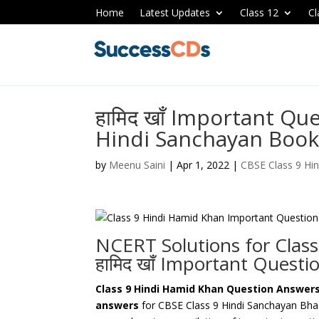
Home
Latest Updates
Class 12
Cl
हामिद खाँ Important Qu
Hindi Sanchayan Book
by
Meenu Saini
|
Apr 1, 2022
|
CBSE Class 9 Hin
NCERT Solutions for Clas
Important Questio
हामिद
खाँ
Class 9 Hindi Hamid Khan Question Answer
answers
for CBSE Class 9 Hindi Sanchayan Bha