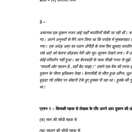
2 –
अचानक
एक
दुकान
नजर
आई
जहाँ
चपातियाँ
सेंकी
जा
रही
थीं।
चप
गए।
अपने
अनुभवों
से
मैंने
जान
लिया
था
कि
परदेश
में
मुसकराहट
गया।
एक
अधेड़
उम्र
का
पठान
अँगीठी
के
पास
सिर
झुकाए
चपातिय
रखे
आटे
को
बेलना
छोड़कर
मेरी
ओर
घूर
–
घूरकर
देखने
लगा।
मैं
उ
कोई
परिवर्तन
नहीं
हुआ।
वह
बेपरवाही
के
साथ
तीखी
नजर
से
मुझे
“
चपाती
और
सालन
है
…
वहाँ
बैठ
जाइए।
”
उसने
एक
बेंच
की
तरफ
इ
दुकान
के
भीतर
झाँककर
देखा।
बेतरतीबी
से
लीपा
हुआ
आँगन
,
धूल
बुड्ढा
गंदे
तकिए
पर
कोहनी
टेके
हुए
हुक्का
पी
रहा
था।
हुक्के
की
ग
था।
प्रश्न 1 – किसकी महक से लेखक के पाँव अपने आप दुकान की 
(
क
)
साग
की
सोंधी
महक
से
(
ख
)
सालन
की
सोंधी
महक
से