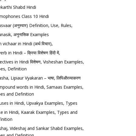
karthi Shabd Hindi
ophones Class 10 Hindi
svaar (अनुस्वार) Definition, Use, Rules,
nasik, अनुनासिक Examples
h vichaar in Hindi (अर्थ विचार),
rb in Hindi – क्रिया विशेषण हिंदी में,
ectives in Hindi विशेषण, Visheshan Examples,
es, Definition
sha, Lipiaur Vyakaran – भाषा, लिपिऔरव्याकरण
pound words in Hindi, Samaas Examples,
es and Definition
uses in Hindi, Upvakya Examples, Types
e in Hindi, Kaarak Examples, Types and
inition
haj, Videshaj and Sankar Shabd Examples,
es and Definition