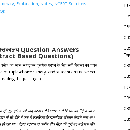
 Summary, Explanation, Notes, NCERT Solutions
Tak
CQs
CBS
CBS
CBS
ुस्तकालय
Question Answers
CBS
tract Based Questions)
Exp
ो पैसेज को ध्यान से पढ़कर प्रत्येक प्रश्न के लिए सही विकल्प का चयन
CBS
e multiple-choice variety, and students must select
CBS
y reading the passage.)
Tak
CBS
CBS
ते
ही
मुझे
हामिद
खाँ
याद
आया।
मैंने
भगवान
से
विनती
की
, “
हे
भगवान
!
साल
ही
तो
बीते
हैं
जब
मैं
तक्षशिला
के
पौराणिक
खंडहर
देखने
गया
था।
CBS
ल
हो
रहा
था।
रेलवे
स्टेशन
से
करीब
पौन
मील
की
दूरी
पर
बसे
एक
गाँव
CBS