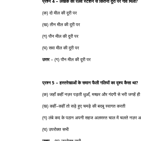
प्रश्न 4 – लेखक को रेलवे स्टेशन से कितनी दूरी पर गाँव मिला?
(
क
)
दो
मील
की
दूरी
पर
(
ख
)
तीन
मील
की
दूरी
पर
(
ग
)
पौन
मील
की
दूरी
पर
(
घ
)
सवा
मील
की
दूरी
पर
उत्तर
– (
ग
)
पौन
मील
की
दूरी
पर
प्रश्न 5 – हस्तरेखाओं के समान फैली गलियों का दृश्य कैसा था?
(
क
)
जहाँ
कहीं
नज़र
पड़ती
धुआँ
,
मच्छर
और
गंदगी
से
भरी
जगहें
ही
(
ख
)
कहीं
–
कहीं
तो
सड़े
हुए
चमड़े
की
बदबू
स्वागत
करती
(
ग
)
लंबे
कद
के
पठान
अपनी
सहज
अलमस्त
चाल
में
चलते
नज़र
आ
(
घ
)
उपरोक्त
सभी
उत्तर
–
(
घ
)
उपरोक्त
सभी