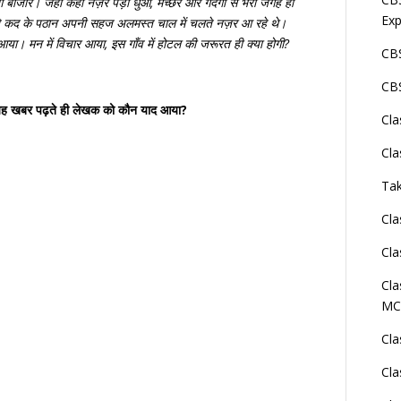
ग
बाजार।
जहाँ
कहीं
नज़र
पड़ी
धुआँ
,
मच्छर
और
गंदगी
से
भरी
जगहें
ही
Exp
े
कद
के
पठान
अपनी
सहज
अलमस्त
चाल
में
चलते
नज़र
आ
रहे
थे।
आया।
मन
में
विचार
आया
,
इस
गाँव
में
होटल
की
जरूरत
ही
क्या
होगी
?
CBS
CBS
की यह खबर पढ़ते ही लेखक को कौन याद आया?
Cla
Cla
Tak
Cla
Cla
Cla
MC
Cla
Cla