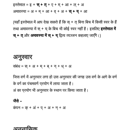
इस्तेमाल = इ +
स् + त्
+ ए + म् + आ + ल् + अ
अमावस्या = अ + म् + आ + व् + अ +
स् + य्
+ आ
(यहाँ इस्तेमाल में आप देख सकते हैं कि स् + त् बिना बिच में किसी स्वर के हैं
तथा अमावस्या में स् + य् के बिच भी कोई स्वर नहीं है। इसलिए
इस्तेमाल में
स् + त्
और
अमावस्या में स् + य्
द्वित्व व्यञ्जन कहलाए जाएँगे।)
अनुस्वार
संबंध = स् + अ + म् + ब् + न् + ध् + अ
जिस वर्ण में अनुस्वार लगा हो उस अनुस्वार की जगह उस वर्ण के आगे के वर्ण
के वर्ग का पंचमवर्ण प्रयोग में लाया जाता है।
अं का प्रयोग भी अनुस्वार के स्थान पर किया जाता है।
जैसे –
कंपन = क् + अं + प् + अ + न् + अ
अनुनासिक