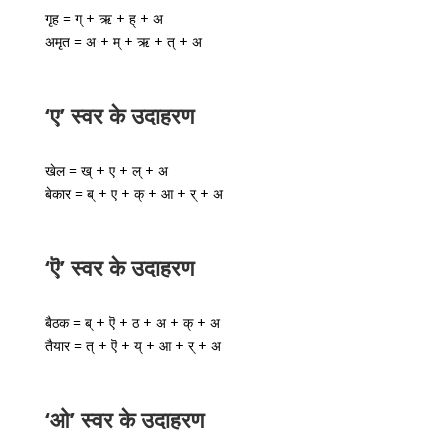
गृह = ग् + ऋ + ह् + अ
अमृत = अ + म् + ऋ + त् + अ
‘ए’ स्वर के उदाहरण
खेल = ख् + ए + ल् + अ
बेकार = ब् + ए + क् + आ + र् + अ
‘ऎ’ स्वर के उदाहरण
बैठक = ब् + ऎ + ठ + अ + क् + अ
तैयार = त् + ऎ + य् + आ + र् + अ
‘ओ’ स्वर के उदाहरण