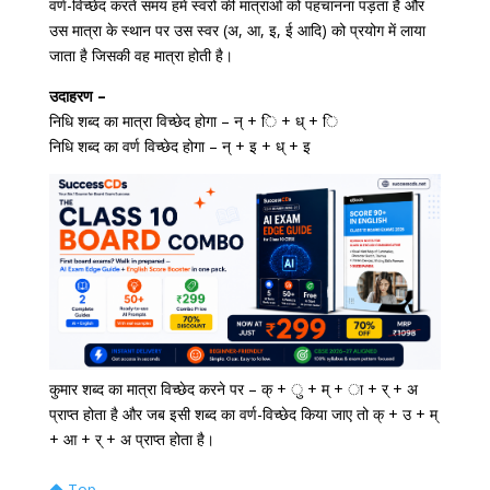
वर्ण-विच्छेद करते समय हमें स्वरों की मात्राओं को पहचानना पड़ता है और
उस मात्रा के स्थान पर उस स्वर (अ, आ, इ, ई आदि) को प्रयोग में लाया
जाता है जिसकी वह मात्रा होती है।
उदाहरण –
निधि शब्द का मात्रा विच्छेद होगा – न् + ि + ध् + ि
निधि शब्द का वर्ण विच्छेद होगा – न् + इ + ध् + इ
कुमार शब्द का मात्रा विच्छेद करने पर – क् + ु + म् + ा + र् + अ
प्राप्त होता है और जब इसी शब्द का वर्ण-विच्छेद किया जाए तो क् + उ + म्
+ आ + र् + अ प्राप्त होता है।
Top