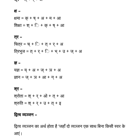
क्ष –
क्षमा = क् + ष् + अ + म + आ
शिक्षा = श् + ि + क् + ष् + आ
त्र –
चित्र = च् + ि + त् + र् + अ
त्रिभुज = त् + र् + ि + भ् + उ + ज् + अ
ज्ञ –
यज्ञ = य् + अ + ज् + ञ + अ
ज्ञान = ज् + ञ + आ + न् + अ
श्र –
श्रोता = श् + र् + ओ + त् + आ
श्रुति = श् + र् + उ + त् + इ
द्वित्व व्यञ्जन –
द्वित्व व्यञ्जन का अर्थ होता है ‘जहाँ दो व्यञ्जन एक साथ बिना किसी स्वर के
आएं।