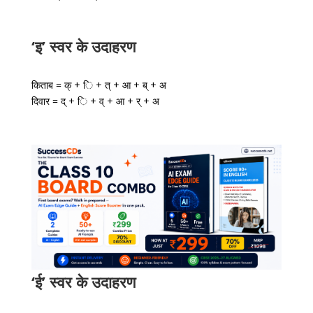
‘इ’ स्वर के उदाहरण
किताब = क् + ि + त् + आ + ब् + अ
दिवार = द् + ि + व् + आ + र् + अ
‘ई’ स्वर के उदाहरण