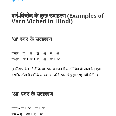
वर्ण-विच्छेद के कुछ उदाहरण (Examples of
Varn Viched in Hindi)
‘अ’ स्वर के उदाहरण
कलम = क् + अ + ल् + अ + म् + अ
कथन = क् + अ + थ् + अ + न् + अ
(यहाँ आप देख रहे हैं कि ‘अ’ स्वर व्यञ्जन में अन्तर्निहित हो जाता है। ऐसा
इसलिए होता है क्योंकि अ स्वर का कोई स्वर चिह्न (मात्रा) नहीं होती।)
‘आ’ स्वर के उदाहरण
नाना = न् + आ + न् + आ
पाप = प् + आ + प् + अ