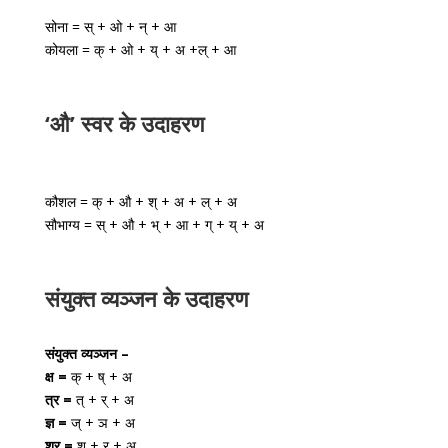
सोना = स् + ओ + न् + आ
कोयला = क् + ओ + य् + अ +ल् + आ
‘औ’ स्वर के उदाहरण
कौशल = क् + औ + श् + अ + ल् + अ
सौभाग्य = स् + औ + भ् + आ + ग् + य् + अ
संयुक्त व्यञ्जन के उदाहरण
संयुक्त व्यञ्जन –
क्ष =
क् + ष् + अ
त्र =
त् + र् + अ
ज्ञ =
ज् + ञ + अ
श्र =
श् + र् + अ