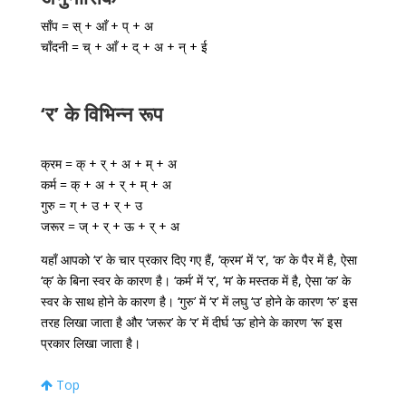
साँप = स् + आँ + प् + अ
चाँदनी = च् + आँ + द् + अ + न् + ई
‘र’ के विभिन्न रूप
क्रम = क् + र् + अ + म् + अ
कर्म = क् + अ + र् + म् + अ
गुरु = ग् + उ + र् + उ
जरूर = ज् + र् + ऊ + र् + अ
यहाँ आपको ‘र’ के चार प्रकार दिए गए हैं, ‘क्रम’ में ‘र’, ‘क’ के पैर में है, ऐसा
‘क्’ के बिना स्वर के कारण है। ‘कर्म’ में ‘र’, ‘म’ के मस्तक में है, ऐसा ‘क’ के
स्वर के साथ होने के कारण है। ‘गुरु’ में ‘र’ में लघु ‘उ’ होने के कारण ‘रु’ इस
तरह लिखा जाता है और ‘जरूर’ के ‘र’ में दीर्घ ‘ऊ’ होने के कारण ‘रू’ इस
प्रकार लिखा जाता है।
Top