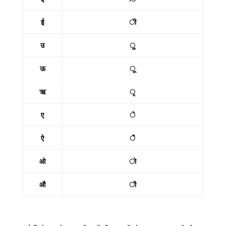
ई
ी
उ
ु
ऊ
ू
ऋ
ृ
ए
े
ऐ
ै
ओ
ो
औ
ौ