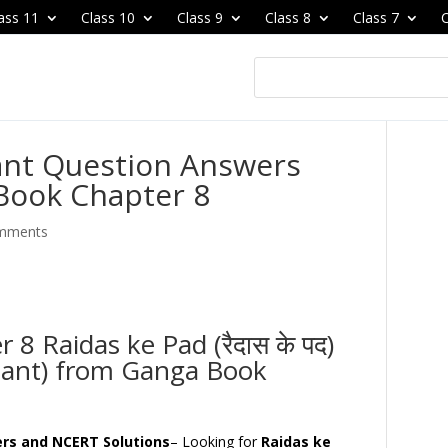
ass 11
Class 10
Class 9
Class 8
Class 7
C
ant Question Answers
 Book Chapter 8
mments
8 Raidas ke Pad (रैदास के पद)
tant) from Ganga Book
ers and NCERT Solutions
– Looking for
Raidas ke