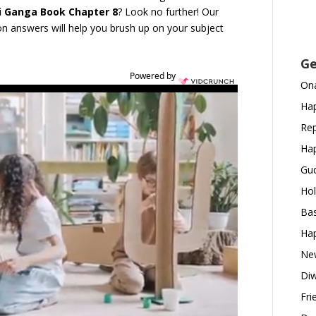
di Ganga Book Chapter 8
? Look no further! Our
n answers will help you brush up on your subject
Ge
Powered by
Ona
Hap
Rep
Hap
Gud
Hol
Bas
Hap
New
Diw
Fri