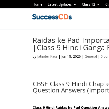
Home
Latest Updates
Class 12
Cl
Raidas ke Pad Import
|Class 9 Hindi Ganga
by
Jatinder Kaur
|
Jun 18, 2026
|
General
|
0 co
CBSE Class 9 Hindi Chapter 
Question Answers (Impor
Class 9 Hindi Raidas ke Pad Question Answ