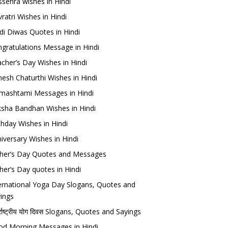
sehra wishes in Hindi
ratri Wishes in Hindi
di Diwas Quotes in Hindi
gratulations Message in Hindi
cher’s Day Wishes in Hindi
esh Chaturthi Wishes in Hindi
mashtami Messages in Hindi
sha Bandhan Wishes in Hindi
thday Wishes in Hindi
iversary Wishes in Hindi
her’s Day Quotes and Messages
her’s Day quotes in Hindi
ernational Yoga Day Slogans, Quotes and
ings
र्राष्ट्रीय योग दिवस Slogans, Quotes and Sayings
d Morning Messages in Hindi