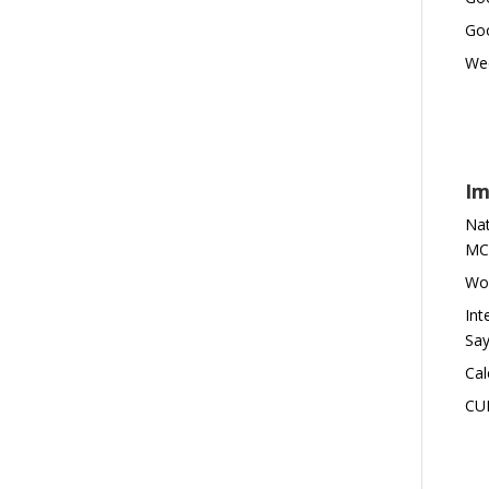
Goo
Wed
Im
Nat
MC
Wor
Int
Say
Cal
CU