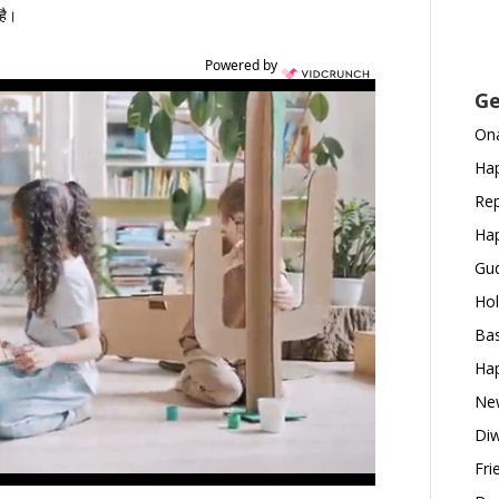
 है।
Powered by
Ge
Ona
Hap
Rep
Hap
Gud
Hol
Bas
Hap
New
Diw
Fri