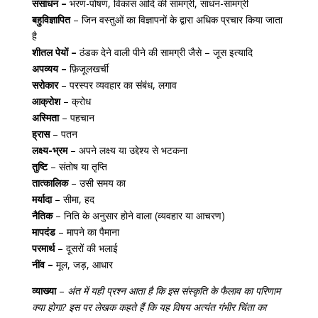
संसाधन –
भरण-पोषण, विकास आदि की सामग्री, साधन-सामग्री
बहुविज्ञापित
– जिन वस्तुओं का विज्ञापनों के द्वारा अधिक प्रचार किया जाता
है
शीतल पेयों –
ठंडक देने वाली पीने की सामग्री जैसे – जूस इत्यादि
अपव्यय –
फ़िजूलखर्ची
सरोकार
– परस्पर व्यवहार का संबंध, लगाव
आक्रोश
– क्रोध
अस्मिता
– पहचान
ह्रास
– पतन
लक्ष्य-भ्रम
– अपने लक्ष्य या उद्देश्य से भटकना
तुष्टि
– संतोष या तृप्ति
तात्कालिक
– उसी समय का
मर्यादा
– सीमा, हद
नैतिक
– निति के अनुसार होने वाला (व्यवहार या आचरण)
मापदंड
– मापने का पैमाना
परमार्थ
– दूसरों की भलाई
नींव –
मूल, जड़, आधार
व्याख्या
–
अंत में यही प्रश्न आता है कि इस संस्कृति के फैलाव का परिणाम
क्या होगा? इस पर लेखक कहते हैं कि यह विषय अत्यंत गंभीर चिंता का