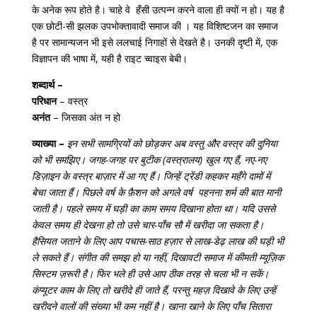
के अनेक रूप होते है। चाहे वे हँसी उत्पन्न करने वाला ही क्यों न हो। यह है
एक छोटी-सी झलक उपभोक्‍तावादी समाज की । यह विशिष्टजन का समाज
है पर सामान्यजन भी इसे ललचाई निगाहों से देखते है। उनकी दृष्टी में, एक
विज्ञापन की भाषा में, यही है राइट च्वाइस बेबी।
शब्दार्थ –
परिधान
– वस्त्र
अनंत
– जिसका अंत न हो
व्याख्या –
इन सभी सामग्रियों को छोड़कर अब वस्तु और वस्त्र की दुनिया
को भी समझिए। जगह-जगह पर बुटीक (वस्त्रालय) खुल गए हैं, नए-नए
डिज़ाइन के वस्त्र बाज़ार में आ गए हैं। जिन्हें ट्रेंडी कहकर महँगे दामों में
बेचा जाता हैं। पिछले वर्ष के फ़ैशन को अगले वर्ष पहनना शर्म की बात मानी
जाती है। पहले समय में घड़ी का काम समय दिखाना होता था। यदि उससे
केवल समय ही देखना हो तो उसे चार-पाँच सौ में खरीदा जा सकता है।
हैसियत जताने के लिए आप पचास-साठ हज़ार से लाख-डेढ़ लाख की घड़ी भी
ले सकते हैं। संगीत की समझ हो या नहीं, दिखावटी समाज में कीमती म्यूज़िक
सिस्टम ज़रूरी है। फिर भले ही उसे आप ठीक तरह से चला भी न सकें।
कंप्यूटर काम के लिए तो खरीदे ही जाते हैं, परन्तु महज़ दिखावे के लिए उन्हें
खरीदने वालों की संख्या भी कम नहीं है। खाना खाने के लिए पाँच सितारा