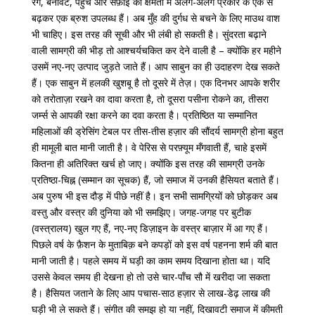
रंग, बनावट, पहुँच और सफ़ाई की क्षमता में अलग-अलग प्रकार के एक से
बढ़कर एक ब्रुश उपलब्ध हैं। अब मुँह की दुर्गध से बचने के लिए माउथ वाश
भी चाहिए। इस तरह की सूची और भी लंबी हो सकती है। सुंदरता बढ़ाने
वाली सामग्री की भीड़ तो आश्चर्यचकित कर देने वाली है – क्योंकि हर महीने
उसमें नए-नए उत्पाद जुड़ते जाते हैं। आप साबुन का ही उदाहरण देख सकते
हैं। एक साबुन में हलकी खुशबू है तो दूसरे में तेज़। एक दिनभर आपके शरीर
को तरोताज़ा रखने का दावा करता है, तो दूसरा पसीना रोकने का, तीसरा
जर्म्स से आपकी रक्षा करने का दवा करता है। प्रतिष्ठित या सम्मानित
महिलाओं की ड्रेसिंग टेबल पर तीस-तीस हज़ार की सौंदर्य सामग्री होना बहुत
ही मामूली बात मानी जाती है। वे पेरिस से परफ़्यूम मँगवाती हैं, चाहे इसमें
कितना ही अतिरिक्त खर्च हो जाए। क्योंकि इस तरह की सामग्री उनके
प्रतिष्ठा-चिह्न (सम्मान का सूचक) हैं, जो समाज में उनकी हैसियत बताते हैं।
अब पुरुष भी इस दौड़ में पीछे नहीं है। इन सभी सामग्रियों को छोड़कर अब
वस्तु और वस्त्र की दुनिया को भी समझिए। जगह-जगह पर बुटीक
(वस्त्रालय) खुल गए हैं, नए-नए डिज़ाइन के वस्त्र बाज़ार में आ गए हैं।
पिछले वर्ष के फ़ैशन के मुताबिक़ बने कपड़ों को इस वर्ष पहनना शर्म की बात
मानी जाती है। पहले समय में घड़ी का काम समय दिखाना होता था। यदि
उससे केवल समय ही देखना हो तो उसे चार-पाँच सौ में खरीदा जा सकता
है। हैसियत जताने के लिए आप पचास-साठ हज़ार से लाख-डेढ़ लाख की
घड़ी भी ले सकते हैं। संगीत की समझ हो या नहीं, दिखावटी समाज में कीमती