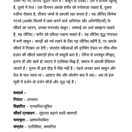
उसमें नए-नए उत्पाद जुड़ते जाते हैं। साबुन ही देखिए। एक में हलकी खुशबू
है, दूसरे में तेज़। एक दिनभर आपके शरीर को तरोताज़ा रखता है, दूसरा
पसीना रोकता है, तीसरा जर्म्स से आपकी रक्षा करता है। यह लीजिए सिनेमा
स्टार्स (अर्थात फिल्मों में काम करने वाले अभिनेता और अभिनेत्रियाँ) के
सौंदर्य का रहस्य, उनका मनपसंद साबुन। सच्चाई का अर्थ समझना चाहते
हैं, यह लीजिए। शरीर को पवित्र रखना चाहते हैं। यह लीजिए शुद्ध गंगाजल
में बनी साबुन। चमड़ी को नर्म रखने के लिए यह लीजिए-महँगी है, पर आपके
सौंदर्य में निखार ला देगी। संभ्रांत महिलाओं की ड्रेसिंग टेबल पर तीस-तीस
हज़ार की सौंदर्य सामग्री होना तो मामूली बात है। पेरिस से परफ़्यूम मँगाइए,
इतना ही और खर्च हो जाएगा ये प्रतिष्ठा-चिह्न हैं, समाज में आपकी हैसियत
जताते हैं। पुरुष भी इस दौड़ में पीछे नहीं है। पहले उनका काम साबुन और
तेल से चल जाता था। आफ़्टर शेव और कोलोन बाद में आए। अब तो इस
सूची में दर्जन-दो दर्जन चीज़ें और जुड़ गई हैं।
शब्दार्थ –
निरंतर
– लगातार
विज्ञापित
– प्रचारित/सूचित
सौंदर्य प्रसाधन
– सुंदरता बढ़ाने वाली सामग्री
चमत्कृत
– आश्चर्यचकित
संभ्रांत
– प्रतिष्ठित, सम्मानित