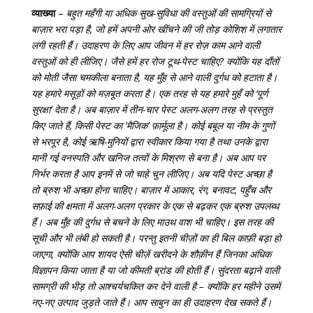
व्याख्या
–
बहुत महँगी या अधिक सुख-सुविधा की वस्तुओं की सामग्रियों से
बाज़ार भरा पड़ा है, जो हमें अपनी ओर खींचने की जी तोड़ कोशिश में लगातार
लगी रहती हैं। उदाहरण के लिए आप जीवन में हर रोज़ काम आने वाली
वस्तुओं को ही लीजिए। जैसे हमें हर रोज टूथ-पेस्ट चाहिए? क्योंकि यह दाँतों
को मोती जैसा चमकीला बनाता है, यह मुँह से आने वाली दुर्गध को हटाता है।
यह हमारे मसूड़ों को मज़बूत करता है। एक तरह से यह हमारे मुहँ को ‘पूर्ण
सुरक्षा’ देता है। अब बाज़ार में तीन-चार पेस्ट अलग-अलग तरह से प्रस्तुत
किए जाते हैं, किसी पेस्ट का ‘मैजिक’ फ़ार्मूला है। कोई बबूल या नीम के गुणों
से भरपूर है, कोई ऋषि-मुनियों द्वारा स्वीकार किया गया है तथा उनके द्वारा
मानी गई वनस्पति और खनिज तत्वों के मिश्रण से बना है। अब आप पर
निर्भर करता है आप इनमें से जो चाहे चुन लीजिए। अब यदि पेस्ट अच्छा है
तो ब्रुश भी अच्छा होना चाहिए। बाज़ार में आकार, रंग, बनावट, पहुँच और
सफ़ाई की क्षमता में अलग-अलग प्रकार के एक से बढ़कर एक ब्रुश उपलब्ध
हैं। अब मुँह की दुर्गध से बचने के लिए माउथ वाश भी चाहिए। इस तरह की
सूची और भी लंबी हो सकती है। परन्तु इतनी चीज़ों का ही बिल काफ़ी बड़ा हो
जाएगा, क्योंकि आप शायद ऐसी चीज़ें खरीदने के शौक़ीन हैं जिनका अधिक
विज्ञापन किया जाता है या जो कीमती ब्रांड की होती हैं। सुंदरता बढ़ाने वाली
सामग्री की भीड़ तो आश्चर्यचकित कर देने वाली है – क्योंकि हर महीने उसमें
नए-नए उत्पाद जुड़ते जाते हैं। आप साबुन का ही उदाहरण देख सकते हैं।