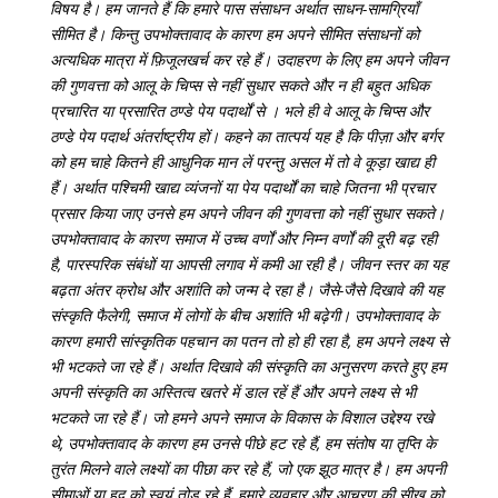
विषय है। हम जानते हैं कि हमारे पास संसाधन अर्थात साधन-सामग्रियाँ
सीमित है। किन्तु उपभोक्तावाद के कारण हम अपने सीमित संसाधनों को
अत्यधिक मात्रा में फ़िजूलखर्च कर रहे हैं। उदाहरण के लिए हम अपने जीवन
की गुणवत्ता को आलू के चिप्स से नहीं सुधार सकते और न ही बहुत अधिक
प्रचारित या प्रसारित ठण्डे पेय पदार्थों से । भले ही वे आलू के चिप्स और
ठण्डे पेय पदार्थ अंतर्राष्ट्रीय हों। कहने का तात्पर्य यह है कि पीज़ा और बर्गर
को हम चाहे कितने ही आधुनिक मान लें परन्तु असल में तो वे कूड़ा खाद्य ही
हैं। अर्थात पश्चिमी खाद्य व्यंजनों या पेय पदार्थों का चाहे जितना भी प्रचार
प्रसार किया जाए उनसे हम अपने जीवन की गुणवत्ता को नहीं सुधार सकते।
उपभोक्तावाद के कारण समाज में उच्च वर्णों और निम्न वर्णों की दूरी बढ़ रही
है, पारस्परिक संबंधों या आपसी लगाव में कमी आ रही है। जीवन स्तर का यह
बढ़ता अंतर क्रोध और अशांति को जन्म दे रहा है। जैसे-जैसे दिखावे की यह
संस्कृति फैलेगी, समाज में लोगों के बीच अशांति भी बढ़ेगी। उपभोक्तावाद के
कारण हमारी सांस्कृतिक पहचान का पतन तो हो ही रहा है, हम अपने लक्ष्य से
भी भटकते जा रहे हैं। अर्थात दिखावे की संस्कृति का अनुसरण करते हुए हम
अपनी संस्कृति का अस्तित्व खतरे में डाल रहें हैं और अपने लक्ष्य से भी
भटकते जा रहे हैं। जो हमने अपने समाज के विकास के विशाल उद्देश्य रखे
थे, उपभोक्तावाद के कारण हम उनसे पीछे हट रहे हैं, हम संतोष या तृप्ति के
तुरंत मिलने वाले लक्ष्यों का पीछा कर रहे हैं, जो एक झूठ मात्र है। हम अपनी
सीमाओं या हद को स्वयं तोड़ रहे हैं, हमारे व्यवहार और आचरण की सीख को