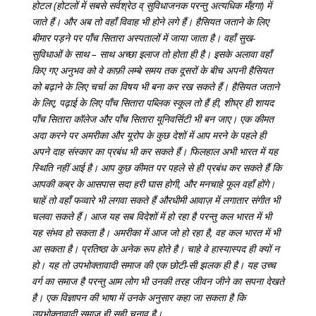
होटल (होटलों में सबसे सर्वश्रेठ व् सुविधाजनक परन्तु अत्यधिक मँहगा) में
जाते हैं। और अब तो वहाँ विवाह भी होने लगे हैं। हैसियत जताने के लिए
बीमार पड़ने पर पाँच सितारा अस्पतालों में जाया जाता है। वहाँ सुख-
सुविधाओं के साथ – साथ अच्छा इलाज तो होता ही है। इसके अलावा वहाँ
किए गए अनुभव को वे काफ़ी लम्बे समय तक दूसरों के बीच अपनी हैसियत
को बढ़ाने के लिए चर्चा का विषय भी बना कर रख सकते हैं। हैसियत जताने
के लिए, पढ़ाई के लिए पाँच सितारा पब्लिक स्कूल तो हैं ही, शीघ्र ही शायद
पाँच सितारा कॉलेज और पाँच सितारा यूनिवर्सिटी भी बन जाए। एक कीमत
अदा करने पर अमरीका और यूरोप के कुछ देशों में आप मरने के पहले ही
अपने दाह संस्कार का प्रबंध भी कर सकते हैं। फिलहाल अभी भारत में यह
स्थिति नहीं आई है। आप कुछ कीमत पर पहले से ही प्रबंध कर सकते हैं कि
आपकी कब्र के आसपास सदा हरी घास होगी, और मनचाहे फूल वहाँ होंगे।
चाहें तो वहाँ फव्वारे भी लगवा सकते हैं औरधीमी आवाज़ में लगातार संगीत भी
चलवा सकते हैं। आज यह सब विदेशों में हो रहा है परन्तु कल भारत में भी
यह संभव हो सकता है। अमरीका में आज जो हो रहा है, वह कल भारत में भी
आ सकता है। प्रतिष्ठा के अनेक रूप होते है। चाहे वे हास्यास्पद ही क्यों न
हो। यह तो उपभोक्‍तावादी समाज की एक छोटी-सी झलक ही है। यह उच्च
वर्ग का समाज है परन्तु आम लोग भी उनकी तरह जीवन जीने का सपना देखते
है। एक विज्ञापन की भाषा में उनके अनुसार कहा जा सकता है कि
उपभोक्‍तावादी समाज ही सही चुनाव है।