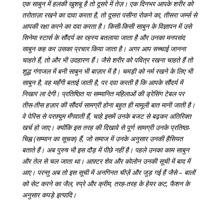
एक साबुन में हलकी खुशबू है तो दूसरे में तेज़। एक दिनभर आपके शरीर को
तरोताज़ा रखने का दावा करता है, तो दूसरा पसीना रोकने का, तीसरा जर्म्स से
आपकी रक्षा करने का दवा करता है। किसी-किसी साबुन के विज्ञापन में उसे
सिनेमा स्टार्स के सौंदर्य का रहस्य बतलाया जाता है और उनका मनपसंद
साबुन कह कर उसका प्रचार किया जाता है। अगर आप सच्चाई जानना
चाहते हैं, तो और भी उदहारण हैं। जैसे शरीर को पवित्र रखना चाहते हैं तो
शुद्ध गंगाजल में बनी साबुन भी बाज़ार में है। चमड़ी को नर्म रखने के लिए भी
साबुन है, वह महँगी बताई जाती है, पर दवा करती है कि आपके सौंदर्य में
निखार ला देगी। प्रतिष्ठित या सम्मानित महिलाओं की ड्रेसिंग टेबल पर
तीस-तीस हज़ार की सौंदर्य सामग्री होना बहुत ही मामूली बात मानी जाती है।
वे पेरिस से परफ़्यूम मँगवाती हैं, चाहे इसमें उनके बजट से बढ़कर अतिरिक्त
खर्च हो जाए। क्योंकि इस तरह की दिखावे से पूर्ण सामग्री उनके प्रतिष्ठा-
चिह्न (सम्मान का सूचक) हैं, जो समाज में उनके अनुसार उनकी हैसियत
बताते हैं। अब पुरुष भी इस दौड़ में पीछे नहीं है। पहले उनका काम साबुन
और तेल से चल जाता था। आफ़्टर शेव और कोलोन उनकी सूची में बाद में
आए। परन्तु अब तो इस सूची में अनगिनत चीज़ें और जुड़ गई हैं जैसे – बालों
को सेट करने का जैल, स्प्रे और क्रीम, तरह-तरह के हेयर कट, फैशन के
अनुसार कपड़े इत्यादि।