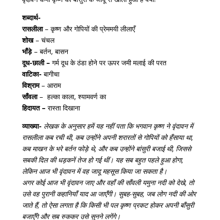
शब्दार्थ-
रासलीला
– कृष्ण और गोपियों की प्रेममयी लीलाएँ
शोख
– चंचल
भाँड़े
– बर्तन, बासन
दूध-छाली –
गर्म दूध के ठंडा होने पर ऊपर जमी मलाई की परत
वाटिका-
बागीचा
विश्राम
– आराम
साँवला
– हल्का काला, श्यामवर्ण का
हिदायत –
रास्ता दिखाना
व्याख्या-
लेखक के अनुसार हमें यह नहीं पता कि भगवान कृष्ण ने वृंदावन में
रासलीला कब रची थी, कब उन्होंने अपनी शरारतों से गोपियों को हँसाया था,
कब माखन के भरे बर्तन फोड़े थे, और कब उन्होंने बांसुरी बजाई थी, जिससे
सबकी दिल की धड़कनें तेज हो गई थीं। यह सब बहुत पहले हुआ होगा,
लेकिन आज भी वृंदावन में वह जादू महसूस किया जा सकता है।
अगर कोई आज भी वृंदावन जाए और वहाँ की साँवली यमुना नदी को देखे, तो
उसे वह पुरानी कहानियाँ याद आ जाएँगी। सुबह-सुबह, जब लोग नदी की ओर
जाते हैं, तो ऐसा लगता है कि किसी भी पल कृष्ण प्रकट होकर अपनी बाँसुरी
बजाएँगे और सब रुककर उसे सुनने लगेंगे।