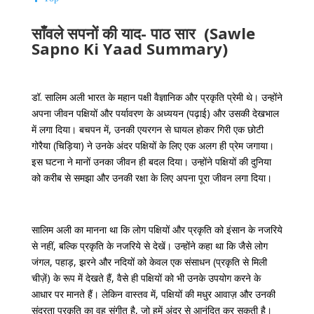
साँवले सपनों की याद- पाठ सार (Sawle
Sapno Ki Yaad Summary)
डॉ
.
सालिम
अली
भारत
के
महान
पक्षी
वैज्ञानिक
और
प्रकृति
प्रेमी
थे।
उन्होंने
अपना
जीवन
पक्षियों
और
पर्यावरण
के
अध्ययन
(
पढ़ाई
)
और
उसकी
देखभाल
में
लगा
दिया।
बचपन
में
,
उनकी
एयरगन
से
घायल
होकर
गिरी
एक
छोटी
गोरैया
(
चिड़िया
)
ने
उनके
अंदर
पक्षियों
के
लिए
एक
अलग
ही
प्रेम
जगाया।
इस
घटना
ने
मानों
उनका
जीवन
ही
बदल
दिया।
उन्होंने
पक्षियों
की
दुनिया
को
करीब
से
समझा
और
उनकी
रक्षा
के
लिए
अपना
पूरा
जीवन
लगा
दिया।
सालिम
अली
का
मानना
था
कि
लोग
पक्षियों
और
प्रकृति
को
इंसान
के
नजरिये
से
नहीं
,
बल्कि
प्रकृति
के
नजरिये
से
देखें।
उन्होंने
कहा
था
कि
जैसे
लोग
जंगल
,
पहाड़
,
झरने
और
नदियों
को
केवल
एक
संसाधन
(
प्रकृति
से
मिली
चीज़ें
)
के
रूप
में
देखते
हैं
,
वैसे
ही
पक्षियों
को
भी
उनके
उपयोग
करने
के
आधार
पर
मानते
हैं।
लेकिन
वास्तव
में
,
पक्षियों
की
मधुर
आवाज़
और
उनकी
सुंदरता
प्रकृति
का
वह
संगीत
है
,
जो
हमें
अंदर
से
आनंदित
कर
सकती
है।