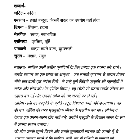
शब्दार्थ-
जटिल
– कठिन
एयरगन
– हवाई बन्दूक, जिसमें बारूद का उपयोग नहीं होता
डिगना
– हिलना, हटना
नैसर्गिक
– सहज, स्वाभाविक
प्रतिरूप
– प्रतिमा, मूर्ति
यायावरी
– यात्रा करने वाला, घुमक्कड़ी
सुराग
– निशान, सबूत
व्याख्या-
सालिम अली कठिन प्राणियों के लिए हमेशा एक रहस्य बने रहेंगे।
उनके बचपन का एक छोटा-सा अनुभव—जब उनकी एयरगन से घायल होकर
नीले कंठ वाली एक गोरैया गिरी—ने उन्हें पूरी जिंदगी प्रकृति की गहराईयों में
खोज और शोध की ओर प्रेरित किया। यह छोटी-सी घटना उनके जीवन का
सहारा बन गई और उनकी खोज को नए रास्तों पर ले गई।
सालिम अली का प्रकृति के प्रति अटूट विश्वास कभी नहीं डगमगाया। वह
डी.एच. लॉरेंस की तरह प्राकृतिक जीवन के प्रतीक बन गए। लेकिन वे
केवल एक अलग-थलग द्वीप नहीं बने; उन्होंने प्रकृति के विशाल सागर के रूप
में अपना स्थान बनाया।
जो लोग उनके घूमने-फिरने और उनके घुमक्कड़ी स्वभाव को जानते हैं, वे
अक्सर महसूस करते हैं कि सालिम अली अब भी पक्षियों के रहस्यों को