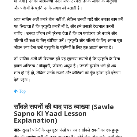
भी
दिया।
उनकी
आत्मकथा
‘
फॉल
ऑफ
ए
स्पैरो
’
उनके
जीवन
के
अनुभवों
और
पक्षियों
के
प्रति
उनके
लगाव
को
बताती
है।
आज
सालिम
अली
हमारे
बीच
नहीं
हैं
,
लेकिन
उनकी
यादें
और
उनका
काम
हमें
यह
सिखाता
है
कि
प्रकृति
हमारी
माँ
है
,
और
हमें
उसकी
देखभाल
करनी
चाहिए।
उनका
जीवन
हमें
प्रेरणा
देता
है
कि
हम
पर्यावरण
को
बचाने
और
पक्षियों
की
रक्षा
के
लिए
कोशिश
करें।
प्रकृति
और
पक्षियों
के
लिए
अपना
पूरा
जीवन
लगा
देना
उन्हें
प्रकृति
के
प्रेमियों
के
लिए
एक
आदर्श
बनाता
है।
डॉ
.
सालिम
अली
की
विरासत
हमें
यह
एहसास
कराती
है
कि
प्रकृति
के
बिना
हमारा
अस्तित्व
(
मौजूदगी
,
जीवन
)
अधूरा
है।
उनकी
दूरबीन
भले
ही
अब
शांत
हो
गई
हो
,
लेकिन
उनके
सपनों
और
कोशिशों
की
गूँज
हमेशा
हमें
प्रेरणा
देती
रहेगी।
Top
साँवले सपनों की याद पाठ व्याख्या (Sawle
Sapno Ki Yaad Lesson
Explanation)
पाठ-
सुनहरे परिंदों के खूबसूरत पंखों पर सवार साँवले सपनों का एक हुजूम
मौत की खामोश वादी की तरफ़ अग्रसर है। कोई रोक-टोक सके, कहाँ संभव