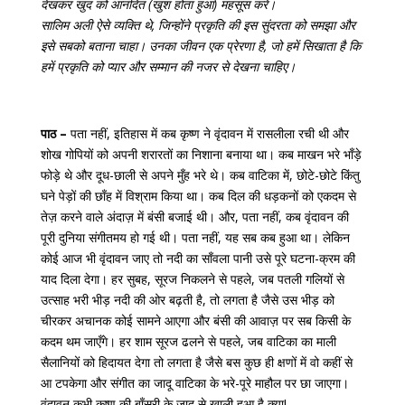
देखकर खुद को आनंदित (खुश होता हुआ) महसूस करें।
सालिम अली ऐसे व्यक्ति थे, जिन्होंने प्रकृति की इस सुंदरता को समझा और
इसे सबको बताना चाहा। उनका जीवन एक प्रेरणा है, जो हमें सिखाता है कि
हमें प्रकृति को प्यार और सम्मान की नजर से देखना चाहिए।
पाठ –
पता नहीं, इतिहास में कब कृष्ण ने वृंदावन में रासलीला रची थी और
शोख गोपियों को अपनी शरारतों का निशाना बनाया था। कब माखन भरे भाँड़े
फोड़े थे और दूध-छाली से अपने मुँह भरे थे। कब वाटिका में, छोटे-छोटे किंतु
घने पेड़ों की छाँह में विश्राम किया था। कब दिल की धड़कनों को एकदम से
तेज़ करने वाले अंदाज़ में बंसी बजाई थी। और, पता नहीं, कब वृंदावन की
पूरी दुनिया संगीतमय हो गई थी। पता नहीं, यह सब कब हुआ था। लेकिन
कोई आज भी वृंदावन जाए तो नदी का साँवला पानी उसे पूरे घटना-क्रम की
याद दिला देगा। हर सुबह, सूरज निकलने से पहले, जब पतली गलियों से
उत्साह भरी भीड़ नदी की ओर बढ़ती है, तो लगता है जैसे उस भीड़ को
चीरकर अचानक कोई सामने आएगा और बंसी की आवाज़ पर सब किसी के
कदम थम जाएँगे। हर शाम सूरज ढलने से पहले, जब वाटिका का माली
सैलानियों को हिदायत देगा तो लगता है जैसे बस कुछ ही क्षणों में वो कहीं से
आ टपकेगा और संगीत का जादू वाटिका के भरे-पूरे माहौल पर छा जाएगा।
वृंदावन कभी कृष्ण की बाँसुरी के जादू से खाली हुआ है क्या!