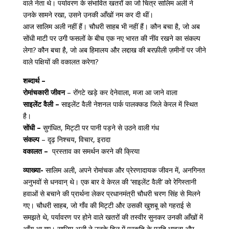
वाले नेता थे। पर्यावरण के संभावित खतरों का जो चित्र सालिम अली ने
उनके सामने रखा, उसने उनकी आँखों नम कर दी थीं।
आज सालिम अली नहीं हैं। चौधरी साहब भी नहीं हैं। कौन बचा है, जो अब
सोंधी माटी पर उगी फसलों के बीच एक नए भारत की नींव रखने का संकल्प
लेगा? कौन बचा है, जो अब हिमालय और लद्दाख की बरफ़ीली ज़मीनों पर जीने
वाले पक्षियों की वकालत करेगा?
शब्दार्थ –
रोमांचकारी जीवन
– रोंगटे खड़े कर देनेवाला, मजा आ जाने वाला
साइलेंट वैली –
साइलेंट वैली नेशनल पार्क पालक्कड जिले केरल में स्थित
है।
सोंधी –
सुगंधित, मिट्टी पर पानी पड़ने से उठने वाली गंध
संकल्प
– दृढ़ निश्चय, विचार, इरादा
वकालत –
प्रस्ताव का समर्थन करने की क्रिया
व्याख्या-
सालिम अली, अपने रोमांचक और प्रेरणादायक जीवन में, अनगिनत
अनुभवों से धनवान् थे। एक बार वे केरल की ‘साइलेंट वैली’ को रेगिस्तानी
हवाओं से बचाने की प्रार्थना लेकर प्रधानमंत्री चौधरी चरण सिंह से मिलने
गए। चौधरी साहब, जो गाँव की मिट्टी और उसकी खुशबू को गहराई से
समझते थे, पर्यावरण पर होने वाले खतरों की तस्वीर सुनकर उनकी आँखों में
आँसू आ गए। सालिम अली ने उनके दिल में प्रकृति के प्रति भावना और