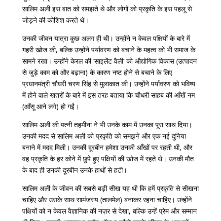
सालिम
अली
इस
बात
को
समझते
थे
और
लोगों
को
प्रकृति
के
इस
पहलू
से
जोड़ने
की
कोशिश
करते
थे।
उनकी
जीवन
यात्रा
कुछ
अलग
ही
थी।
उन्होंने
न
केवल
पक्षियों
के
बारे
में
गहरी
खोज
की
,
बल्कि
उन्होंने
पर्यावरण
को
बचाने
के
महत्व
को
भी
समाज
के
सामने
रखा।
उन्होंने
केरल
की
‘
साइलेंट
वैली
’
को
औद्योगिक
विकास
(
उत्पादन
से
जुड़े
काम को और बढ़ाना
)
के
कारण
नष्ट
होने
से
बचाने
के
लिए
प्रधानमंत्री
चौधरी
चरण
सिंह
से
मुलाकात
की।
उन्होंने
पर्यावरण
को
भविष्य
में
होने
वाले
खतरों
के
बारे
में
इस
तरह
बताया
कि
चौधरी
साहब
की
आँखें
नम
(
आँसू
आने
लगे
)
हो
गईं।
सालिम
अली
की
पत्नी
तहमीना
ने
भी
उनके
काम
में
उनका
पूरा
साथ
दिया।
उनकी
मदद
से
सालिम
अली
को
प्रकृति
को
समझने
और
एक
नई
दुनिया
बनाने
में
मदद
मिली।
उनकी
दूरबीन
हमेशा
उनकी
आँखों
पर
रहती
थी
,
और
वह
प्रकृति
के
हर
कोने
में
छुपे
हुए
पक्षियों
की
खोज
में
रहते
थे।
उनकी
मौत
के
बाद
ही
उनकी
दूरबीन
उनके
हाथों
से
हटी।
सालिम
अली
के
जीवन
की
सबसे
बड़ी
सीख
यह
थी
कि
हमें
प्रकृति
से
सीखना
चाहिए
और
उसके
साथ
सामंजस्य
(
तालमेल
)
बनाकर
रहना
चाहिए।
उन्होंने
पक्षियों
को
न
केवल
वैज्ञानिक
की
नज़र
से
देखा
,
बल्कि
उन्हें
प्रेम
और
सम्मान