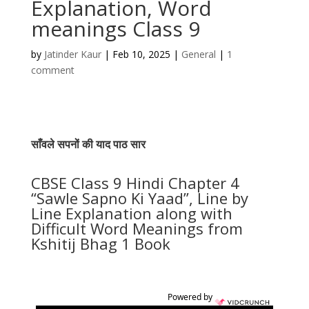
Explanation, Word
meanings Class 9
by
Jatinder Kaur
|
Feb 10, 2025
|
General
|
1
comment
साँवले सपनों की याद पाठ सार
CBSE Class 9 Hindi Chapter 4
“Sawle Sapno Ki Yaad”, Line by
Line Explanation along with
Difficult Word Meanings from
Kshitij Bhag 1 Book
Powered by