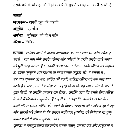
उसके बारे में, और हम दोनों ही के बारे में, मुझसे ज़्यादा जानकारी रखती है।
शब्दार्थ-
आत्मकथा-
अपनी खुद की कहानी
अनुरोध
– प्रार्थना
असंभव
– मुश्किल, जो हो न सके
गोरैया –
चिड़िया
व्याख्या-
सालिम अली ने अपनी आत्मकथा का नाम रखा था ‘फॉल ऑफ ए
स्पैरो’। यह नाम जैसे उनके जीवन और पक्षियों के प्रति उनके गहरे लगाव
को पूरी तरह बताता है। उनकी आत्मकथा न केवल उनके जीवन की कहानी
है, बल्कि प्रकृति और पक्षियों के साथ उनके जुड़ाव को भी बताती है।
यह बात सुनकर डी.एच. लॉरेंस की पत्नी, फ्रीडा लॉरेंस की एक बात याद
आती है। जब लोगों ने फ्रीडा से आग्रह किया कि वह अपने पति के बारे में
कुछ लिखें, तो उन्होंने इनकार कर दिया। उन्होंने कहा कि उनके लिए लॉरेंस
के बारे में लिखना नामुमकिन है। फ्रीडा ने कहा कि उनकी छत पर बैठने
वाली गोरैया शायद लॉरेंस को उनसे भी बेहतर समझती थी। लॉरेंस इतने खुले
और सादगी भरे इंसान थे कि उनका व्यक्तित्व (व्यक्ति की विशेषता या गुण)
केवल शब्दों में बांधना मुश्किल था।
फ्रीडा ने महसूस किया कि लॉरेंस उनके भीतर, उनकी रगों और हड्डियों में