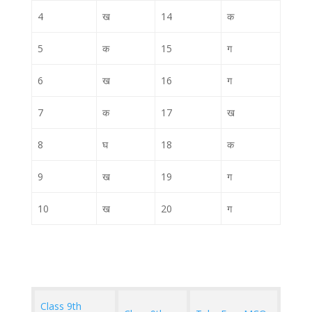
4
ख
14
क
5
क
15
ग
6
ख
16
ग
7
क
17
ख
8
घ
18
क
9
ख
19
ग
10
ख
20
ग
Class 9th